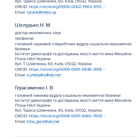
бул. Тараса Шевченка, 60, Київ, 01032, Україна
https://orcid.org/0000-0002-7963-3155
tatank@meta.ua
Шелудько Н. М.
доктор економічних наук
професор
головний науковий співробітник відділу соціально-економічної
безпеки
Інститут демографії та досліджень якості життя імені Михайла
Птухи НАН України
бул. Т. Шевченка, 60, Київ, 01032, України
https://orcid.org/0000-0001-6936-3158
n.sheludko@ukr.net
Герасименко І. В.
головний інженер відділу соціально-економічної безпеки
Інститут демографії та досліджень якості життя імені Михайла
Птухи НАН України
бул. Тараса Шевченка, 60, Київ, 01032, Україна
https://orcid.org/0009-0001-6465-7605
irina_gera@ukr.net