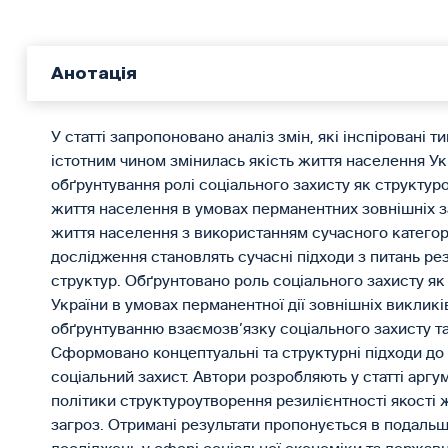
Анотація
У статті запропоновано аналіз змін, які інспіровані т
істотним чином змінилась якість життя населення Укр
обґрунтування ролі соціального захисту як структур
життя населення в умовах перманентних зовнішніх за
життя населення з використанням сучасного категор
дослідження становлять сучасні підходи з питань рез
структур. Обґрунтовано роль соціального захисту як
України в умовах перманентної дії зовнішніх викликі
обґрунтуванню взаємозв’язку соціального захисту та
Сформовано концептуальні та структурні підходи до
соціальний захист. Автори розробляють у статті арг
політики структуроутворення резилієнтності якості 
загроз. Отримані результати пропонується в подаль