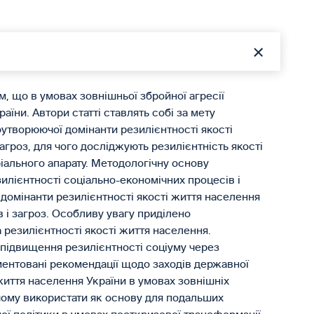
им, що в умовах зовнішньої збройної агресії
аїни. Автори статті ставлять собі за мету
оутворюючої домінанти резилієнтності якості
гроз, для чого досліджують резилієнтність якості
іального апарату. Методологічну основу
илієнтності соціально-економічних процесів і
 домінанти резилієнтності якості життя населення
в і загроз. Особливу увагу приділено
 резилієнтності якості життя населення.
 підвищення резилієнтності соціуму через
ументовані рекомендації щодо заходів державної
життя населення України в умовах зовнішніх
шому використати як основу для подальших