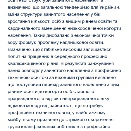
освітньої структури зайнятого населення та
визначено, що загальною тенденцією для України є
зміна структури зайнятого населення у бік
зростання кількості осіб з вищим рівнем освіти та
кардинального зменшення низькоосвіченої когорти
населення. Такий дисбаланс з економічної точки
зору формує проблему надлишкової освіти.
Визначено, що стабільно високим залишається
попит на працівників середнього професійно-
кваліфікаційного рівня. В результаті ранжування
даних розподілу зайнятого населення з професійно-
технічною освітою за віковими групами виявлено,
що поступовий перехід зайнятого населення з цим
рівнем освіти до когорти осіб старшого
працездатного, а відтак і непрацездатного віку,
відмова молоді від зайнятості, що потребує
професійно-технічної освіти, у найближчому
майбутньому призведе до стрімкого скорочення
групи кваліфікованих робітників з професійно-