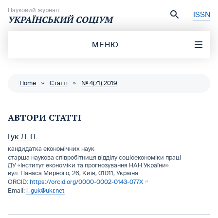
Перейти до вмісту
Науковий журнал
ISSN
УКРАЇНСЬКИЙ СОЦІУМ
МЕНЮ
Home
»
Статті
»
№ 4(71) 2019
АВТОРИ СТАТТІ
Гук Л. П.
кандидатка економічних наук
старша наукова співробітниця відділу соціоекономіки праці
ДУ «Інститут економіки та прогнозування НАН України»
вул. Панаса Мирного, 26, Київ, 01011, Україна
https://orcid.org/0000-0002-0143-077X
l_guk@ukr.net