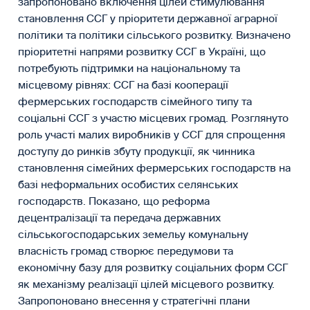
запропоновано включення цілей стимулювання
становлення ССГ у пріоритети державної аграрної
політики та політики сільського розвитку. Визначено
пріоритетні напрями розвитку ССГ в Україні, що
потребують підтримки на національному та
місцевому рівнях: ССГ на базі кооперації
фермерських господарств сімейного типу та
соціальні ССГ з участю місцевих громад. Розглянуто
роль участі малих виробників у ССГ для спрощення
доступу до ринків збуту продукції, як чинника
становлення сімейних фермерських господарств на
базі неформальних особистих селянських
господарств. Показано, що реформа
децентралізації та передача державних
сільськогосподарських земельу комунальну
власність громад створює передумови та
економічну базу для розвитку соціальних форм ССГ
як механізму реалізації цілей місцевого розвитку.
Запропоновано внесення у стратегічні плани