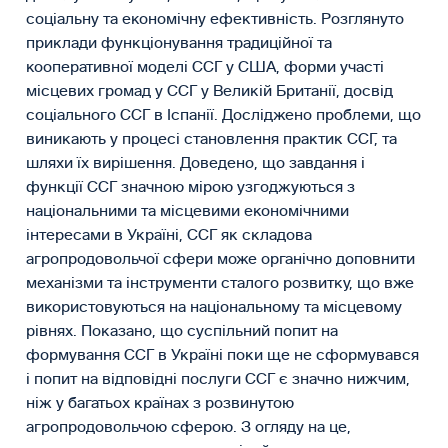
соціальну та економічну ефективність. Розглянуто
приклади функціонування традиційної та
кооперативної моделі ССГ у США, форми участі
місцевих громад у ССГ у Великій Британії, досвід
соціального ССГ в Іспанії. Досліджено проблеми, що
виникають у процесі становлення практик ССГ, та
шляхи їх вирішення. Доведено, що завдання і
функції ССГ значною мірою узгоджуються з
національними та місцевими економічними
інтересами в Україні, ССГ як складова
агропродовольчої сфери може органічно доповнити
механізми та інструменти сталого розвитку, що вже
використовуються на національному та місцевому
рівнях. Показано, що суспільний попит на
формування ССГ в Україні поки ще не сформувався
і попит на відповідні послуги ССГ є значно нижчим,
ніж у багатьох країнах з розвинутою
агропродовольчою сферою. З огляду на це,