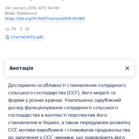
Ukr. socìum, 2019, 4(71): 84-98
Мова:
Українська
https://doi.org/10.15407/socium2019.04.084
711
13
Стаття(УКР)(.pdf)
Анотація
Досліджено особливості становлення солідарного
сільського господарства (ССГ), його моделі та
форми у різних країнах. Узагальнено зарубіжний
досвід функціонування солідарного сіль­ського
господарства в контексті перспектив його
становлення в Україні, а також передумови розвитку
ССГ, мотиви виробників і споживачів продовольства
до залучення у ССГ, чинники, що зумовлюють його