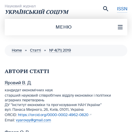
Перейти до вмісту
Науковий журнал
ISSN
УКРАЇНСЬКИЙ СОЦІУМ
МЕНЮ
Home
»
Статті
»
№ 4(71) 2019
АВТОРИ СТАТТІ
Яровий В. Д.
кандидат економічних наук
старший науковий співробітник відділу економіки і політики
аграрних перетворень
ДУ “Інститут економіки та прогнозування НАН України”
вул. Панаса Мирного, 26, Київ, 01011, Україна
https://orcid.org/0000-0002-4962-0820
v.yarovyy@gmail.com