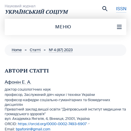
Перейти до вмісту
Науковий журнал
ISSN
УКРАЇНСЬКИЙ СОЦІУМ
МЕНЮ
Home
»
Статті
»
№ 4 (87) 2023
АВТОРИ СТАТТІ
Афонін Е. А.
доктор соціологічних наук
професор, Заслужений діяч науки і техніки України
професор кафедри соціально-гуманітарних та біомедичних
дисциплін
Приватний заклад вищої освіти "Дніпровський інститут медицини та
громадського здоров'я"
вул. Академіка Янгеля, 4, Вінниця, 21001, Україна
https://orcid.org/0000-0002-7493-6907
bpafonin@gmail.com