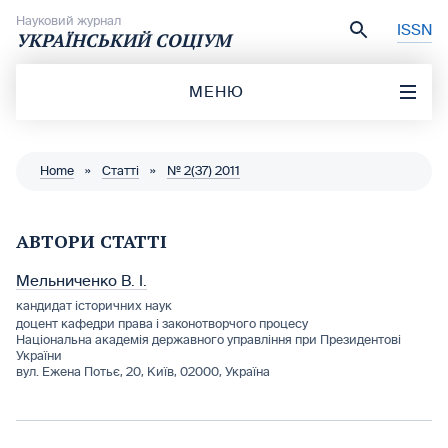
Перейти до вмісту
Науковий журнал
ISSN
УКРАЇНСЬКИЙ СОЦІУМ
МЕНЮ
Home
»
Статті
»
№ 2(37) 2011
АВТОРИ СТАТТІ
Мельниченко В. І.
кандидат історичних наук
доцент кафедри права і законотворчого процесу
Національна академія державного управління при Президентові
України
вул. Ежена Потьє, 20, Київ, 02000, Україна