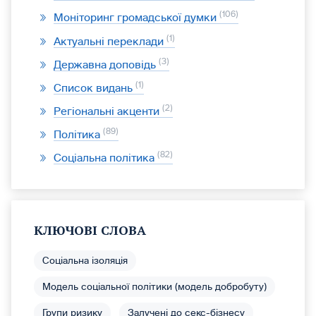
106
Моніторинг громадської думки
1
Актуальні переклади
3
Державна доповідь
1
Список видань
2
Регіональні акценти
89
Політика
82
Соціальна політика
КЛЮЧОВІ СЛОВА
Соціальна ізоляція
Модель соціальної політики (модель добробуту)
Групи ризику
Залучені до секс-бізнесу