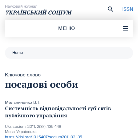
Перейти до вмісту
Науковий журнал
ISSN
УКРАЇНСЬКИЙ СОЦІУМ
МЕНЮ
Home
Ключове слово
посадові особи
Мельниченко В. І.
Системність відповідальності суб’єктів
публічного управління
Ukr. socìum, 2011, 2(37): 135-148
Мова:
Українська
https://doi.org/10.15407/socium2011.02.135