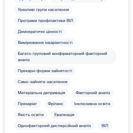
Уразливі групи населення
Програми профілактики ВІЛ
Демократичні цінності
Вимірювання інваріантності
Багато-груповий конфірматорний факторний
аналіз
Прекарні форми зайнятості
Само-зайняте населення
Матеріальна депривація
Факторний аналіз
Прекаріат
Фріланс
Інклюзивна освіта
Якість освіти
Евалюація
Однофакторний дисперсійний аналіз
ВІЛ