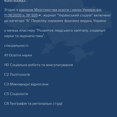
R30-02927
.
Згідно з
наказом Міністерства освіти і науки України від
11.06.2026 р. № 928
, журнал “Український соціум” включено
до категорії “Б” Переліку наукових фахових видань України
у межах кластеру “Розвиток людського капіталу, соціальні
науки та журналістика”,
спеціальності:
А1 Освітні науки
І10 Соціальна робота та консультування
С2 Політологія
С3 Міжнародні відносини
С5 Соціологія
С6 Географія та регіональні студії