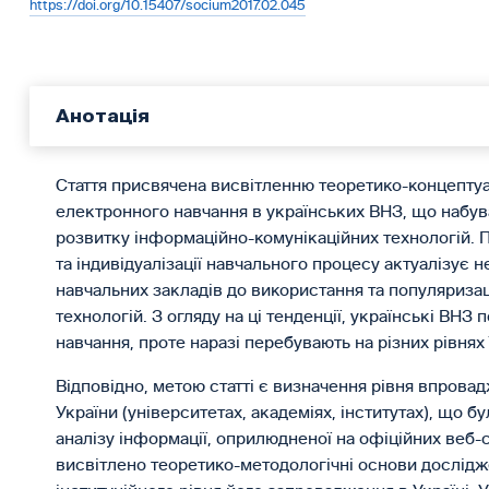
https://doi.org/10.15407/socium2017.02.045
Анотація
Стаття присвячена висвітленню теоретико-концептуа
електронного навчання в українських ВНЗ, що набува
розвитку інформаційно-комунікаційних технологій. По
та індивідуалізації навчального процесу актуалізує 
навчальних закладів до використання та популяризаці
технологій. З огляду на ці тенденції, українські ВНЗ
навчання, проте наразі перебувають на різних рівнях 
Відповідно, метою статті є визначення рівня впрова
України (університетах, академіях, інститутах), що 
аналізу інформації, оприлюдненої на офіційних веб-са
висвітлено теоретико-методологічні основи дослідж