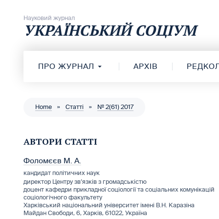
Перейти до вмісту
Науковий журнал
УКРАЇНСЬКИЙ СОЦІУМ
ПРО ЖУРНАЛ
АРХІВ
РЕДКОЛ
Home
»
Статті
»
№ 2(61) 2017
АВТОРИ СТАТТІ
Фоломєєв М. А.
кандидат політичних наук
директор Центру зв’язків з громадськістю
доцент кафедри прикладної соціології та соціальних комунікацій
соціологічного факультету
Харківський національний університет імені В.Н. Каразіна
Майдан Свободи, 6, Харків, 61022, Україна