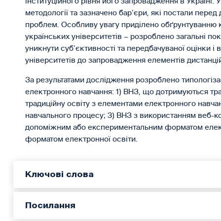
інституційного рівня його запровадження в Україні. 
методології та зазначено бар’єри, які постали пере
проблем. Особливу увагу приділено обґрунтуванню кр
українських університетів – розроблено загальні по
уникнути суб’єктивності та передбачуваної оцінки і 
університетів до запровадження елементів дистанцій
За результатами дослідження розроблено типологіза
електронного навчання: 1) ВНЗ, що дотримуються тра
традиційну освіту з елементами електронного навч
навчального процесу; 3) ВНЗ з використанням веб-к
допоміжним або експериментальним форматом електр
форматом електронної освіти.
Ключові слова
Посилання