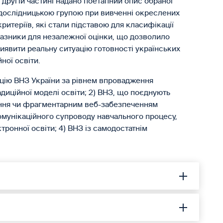
У другій частині надано поетапний опис обраної
д дослідницькою групою при вивченні окреслених
итеріїв, які стали підставою для класифікації
казники для незалежної оцінки, що дозволило
виявити реальну ситуацію готовності українських
ної освіти.
цію ВНЗ України за рівнем впровадження
диційної моделі освіти; 2) ВНЗ, що поєднують
ання чи фрагментарним веб-забезпеченням
омунікаційного супроводу навчального процесу,
онної освіти; 4) ВНЗ із самодостатнім