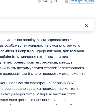
724
14
Стаття(УКР)(.pdf)
льних основ аналізу рівня впровадження
є особливої актуальності в умовах стрімкого
силення напрямів інформатизації, дигіталізації
необхідність вивчення готовності вищих
ї електронних освітніх ресурсів, методів і
 починають дотримуватися стратегії електронного
її реалізації, що й стало предметом дослідження.
дження елементів електронної освіти у ВНЗ
було реалізовано завдяки проведенню контент-
йтах університетів. У першій частині статті
ення електронного навчання та аналіз