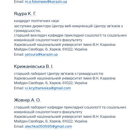
m.a.folomeev@karazin.ua
Яцура К. Г.
кандидат політичних наук
заступник директора Центру веб-комунікацій Центру зв’язків з
громадськістю,
старший викладач кафедри прикладної соціології та соціальних
комунікацій соціологічного факультету
Харківський національний університет імені В.Н. Каразіна
Майдан Свободи, 6, Харків, 61022, Україна
yatsura@karazin.ua
Крижанівська В. І.
старший лаборант Центру зв’язків з громадськістю
Харківський національний університет імені В.Н. Каразіна
Майдан Свободи, 6, Харків, 61022, Україна
v.i.kryzhanivska@gmail.com
Жовнір А. О.
старший лаборант кафедри прикладної соціології та соціальних
комунікацій соціологічного факультету
Харківський національний університет імені В.Н. Каразіна
Майдан Свободи, 6, Харків, 61022, Україна
alechka050595@gmail.com