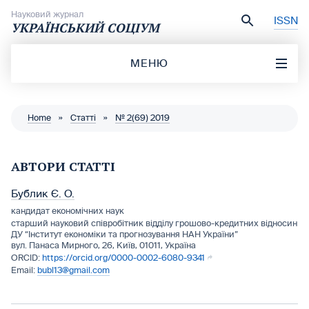
Перейти до вмісту
Науковий журнал
ISSN
УКРАЇНСЬКИЙ СОЦІУМ
МЕНЮ
Home
»
Статті
»
№ 2(69) 2019
АВТОРИ СТАТТІ
Бублик Є. О.
кандидат економічних наук
старший науковий співробітник відділу грошово-кредитних відносин
ДУ “Інститут економіки та прогнозування НАН України”
вул. Панаса Мирного, 26, Київ, 01011, Україна
https://orcid.org/0000-0002-6080-9341
bubl13@gmail.com