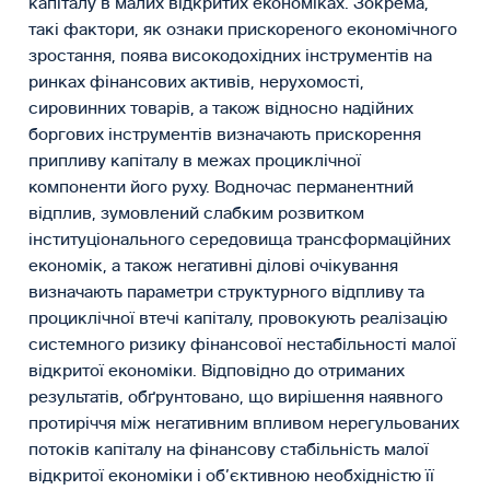
капіталу в малих відкритих економіках. Зокрема,
такі фактори, як ознаки прискореного економічного
зростання, поява високодохідних інструментів на
ринках фінансових активів, нерухомості,
сировинних товарів, а також відносно надійних
боргових інструментів визначають прискорення
припливу капіталу в межах проциклічної
компоненти його руху. Водночас перманентний
відплив, зумовлений слабким розвитком
інституціонального середовища трансформаційних
економік, а також негативні ділові очікування
визначають параметри структурного відпливу та
проциклічної втечі капіталу, провокують реалізацію
системного ризику фінансової нестабільності малої
відкритої економіки. Відповідно до отриманих
результатів, обґрунтовано, що вирішення наявного
протиріччя між негативним впливом нерегульованих
потоків капіталу на фінансову стабільність малої
відкритої економіки і об’єктивною необхідністю її