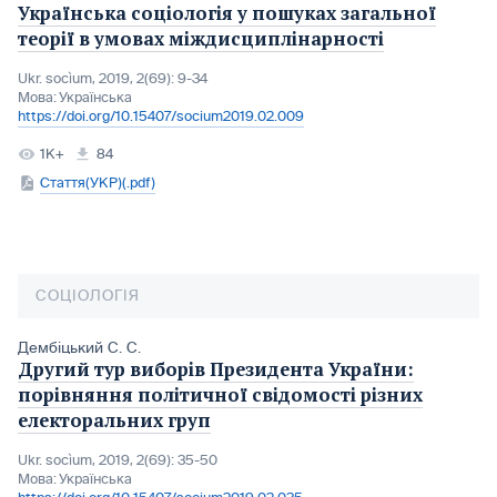
Українська соціологія у пошуках загальної
теорії в умовах міждисциплінарності
Ukr. socìum, 2019, 2(69): 9-34
Мова:
Українська
https://doi.org/10.15407/socium2019.02.009
1K+
84
Стаття(УКР)(.pdf)
СОЦІОЛОГІЯ
Дембіцький С. С.
Другий тур виборів Президента України:
порівняння політичної свідомості різних
електоральних груп
Ukr. socìum, 2019, 2(69): 35-50
Мова:
Українська