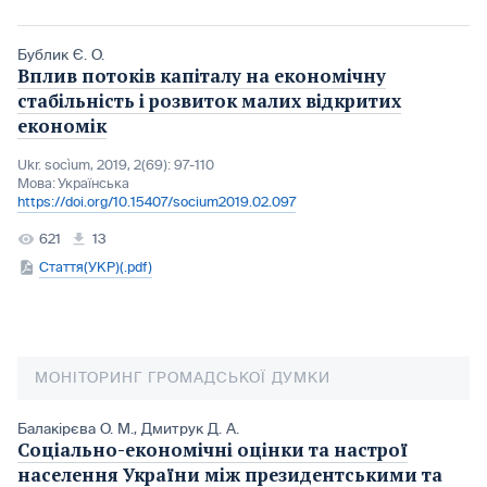
Бублик Є. О.
Вплив потоків капіталу на економічну
стабільність і розвиток малих відкритих
економік
Ukr. socìum, 2019, 2(69): 97-110
Мова:
Українська
https://doi.org/10.15407/socium2019.02.097
621
13
Стаття(УКР)(.pdf)
МОНІТОРИНГ ГРОМАДСЬКОЇ ДУМКИ
Балакірєва О. М.
,
Дмитрук Д. А.
Соціально-економічні оцінки та настрої
населення України між президентськими та