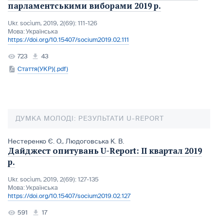
парламентськими виборами 2019 р.
Ukr. socìum, 2019, 2(69): 111-126
Мова:
Українська
https://doi.org/10.15407/socium2019.02.111
723
43
Стаття(УКР)(.pdf)
ДУМКА МОЛОДІ: РЕЗУЛЬТАТИ U-REPORT
Нестеренко Є. О.
,
Людоговська К. В.
Дайджест опитувань U-Report: ІІ квартал 2019
р.
Ukr. socìum, 2019, 2(69): 127-135
Мова:
Українська
https://doi.org/10.15407/socium2019.02.127
591
17