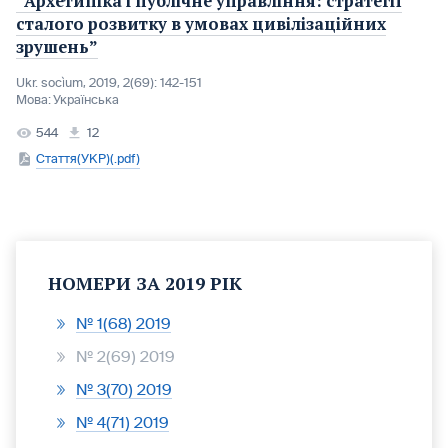
“Архетипіка і публічне управління: стратегії
сталого розвитку в умовах цивілізаційних
зрушень”
Ukr. socìum, 2019, 2(69): 142-151
Мова:
Українська
544
12
Стаття(УКР)(.pdf)
НОМЕРИ ЗА 2019 РІК
№ 1(68) 2019
№ 2(69) 2019
№ 3(70) 2019
№ 4(71) 2019