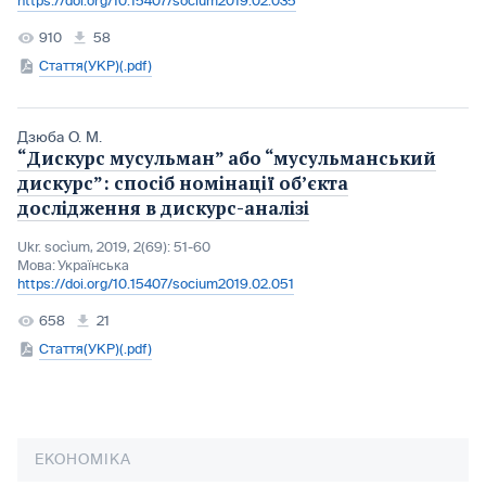
https://doi.org/10.15407/socium2019.02.035
910
58
Стаття(УКР)(.pdf)
Дзюба О. М.
“Дискурс мусульман” або “мусульманський
дискурс”: спосіб номінації об’єкта
дослідження в дискурс-аналізі
Ukr. socìum, 2019, 2(69): 51-60
Мова:
Українська
https://doi.org/10.15407/socium2019.02.051
658
21
Стаття(УКР)(.pdf)
ЕКОНОМІКА