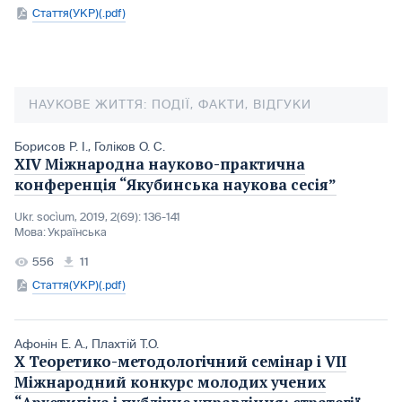
Стаття(УКР)(.pdf)
НАУКОВЕ ЖИТТЯ: ПОДІЇ, ФАКТИ, ВІДГУКИ
Борисов Р. І.
,
Голіков О. С.
ХIV Міжнародна науково-практична
конференція “Якубинська наукова сесія”
Ukr. socìum, 2019, 2(69): 136-141
Мова:
Українська
556
11
Стаття(УКР)(.pdf)
Афонін Е. А.
,
Плахтій Т.О.
Х Теоретико-методологічний семінар і VІI
Міжнародний конкурс молодих учених