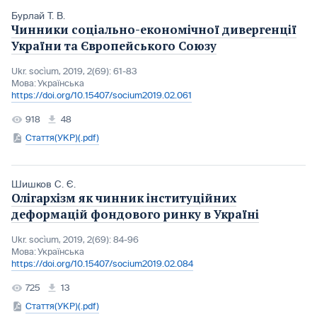
Бурлай Т. В.
Чинники соціально-економічної дивергенції
України та Європейського Союзу
Ukr. socìum, 2019, 2(69): 61-83
Мова:
Українська
https://doi.org/10.15407/socium2019.02.061
918
48
Стаття(УКР)(.pdf)
Шишков С. Є.
Олігархізм як чинник інституційних
деформацій фондового ринку в Україні
Ukr. socìum, 2019, 2(69): 84-96
Мова:
Українська
https://doi.org/10.15407/socium2019.02.084
725
13
Стаття(УКР)(.pdf)