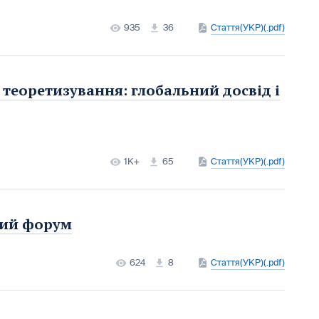
935
36
Стаття(УКР)(.pdf)
 теоретизування: глобальний досвід і
1K+
65
Стаття(УКР)(.pdf)
ний форум
624
8
Стаття(УКР)(.pdf)