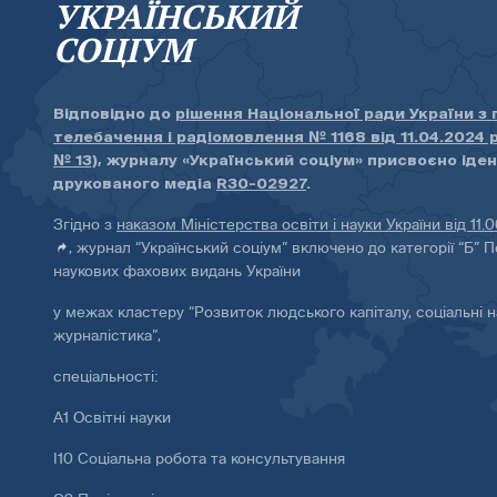
УКРАЇНСЬКИЙ
СОЦІУМ
Відповідно до
рішення Національної ради України з
телебачення і радіомовлення № 1168 від 11.04.2024 
№ 13)
, журналу «Український соціум» присвоєно іде
друкованого медіа
R30-02927
.
Згідно з
наказом Міністерства освіти і науки України від 11.
, журнал “Український соціум” включено до категорії “Б” П
наукових фахових видань України
у межах кластеру “Розвиток людського капіталу, соціальні н
журналістика”,
спеціальності:
А1 Освітні науки
І10 Соціальна робота та консультування