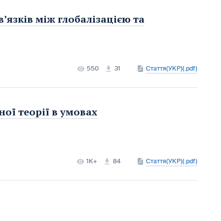
’язків між глобалізацією та
550
31
Стаття(УКР)(.pdf)
ної теорії в умовах
1K+
84
Стаття(УКР)(.pdf)