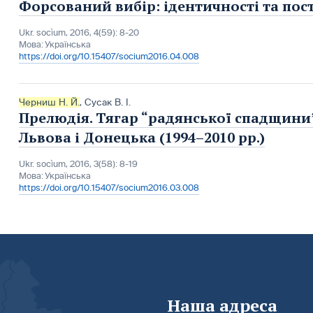
Форсований вибір: ідентичності та пос
Ukr. socìum, 2016, 4(59): 8-20
Мова:
Українська
https://doi.org/10.15407/socium2016.04.008
Черниш Н. Й.
,
Сусак В. І.
Прелюдія. Тягар “радянської спадщини”
Львова і Донецька (1994–2010 рр.)
Ukr. socìum, 2016, 3(58): 8-19
Мова:
Українська
https://doi.org/10.15407/socium2016.03.008
Наша адреса