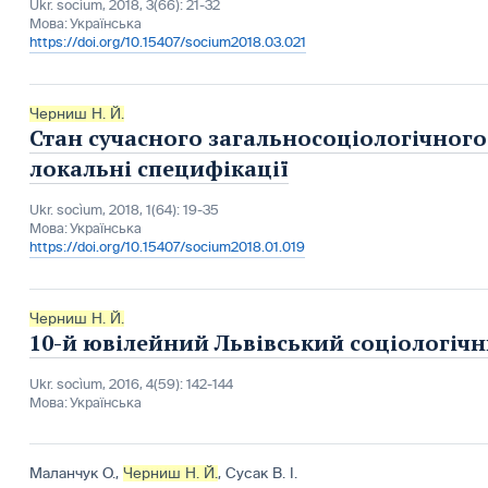
Ukr. socìum, 2018, 3(66): 21-32
Мова:
Українська
https://doi.org/10.15407/socium2018.03.021
Черниш Н. Й.
Стан сучасного загальносоціологічного
локальні специфікації
Ukr. socìum, 2018, 1(64): 19-35
Мова:
Українська
https://doi.org/10.15407/socium2018.01.019
Черниш Н. Й.
10-й ювілейний Львівський соціологіч
Ukr. socìum, 2016, 4(59): 142-144
Мова:
Українська
Маланчук О.
,
Черниш Н. Й.
,
Сусак В. І.