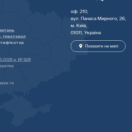
оф. 210,
вул. Панаса Мирного, 26,
м. Київ,
 питань
01011, Україна
р. (протокол
нтифікатор
Показати на мапі
06.2026 р. № 928
ереліку
ауки та