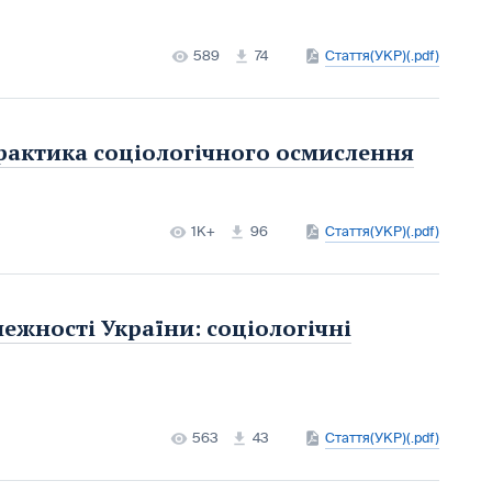
589
74
Стаття(УКР)(.pdf)
практика соціологічного осмислення
1K+
96
Стаття(УКР)(.pdf)
ежності України: соціологічні
563
43
Стаття(УКР)(.pdf)