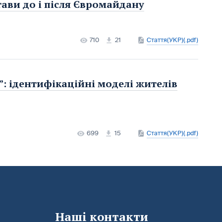
тави до і після Євромайдану
710
21
Стаття(УКР)(.pdf)
: ідентифікаційні моделі жителів
699
15
Стаття(УКР)(.pdf)
Наші контакти