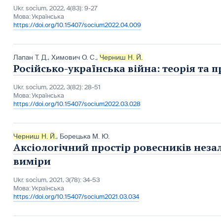
Ukr. socìum, 2022, 4(83): 9-27
Мова:
Українська
https://doi.org/10.15407/socium2022.04.009
Лапан Т. Д.
,
Химович О. С.
,
Черниш Н. Й.
Російсько-українська війна: теорія та 
Ukr. socìum, 2022, 3(82): 28-51
Мова:
Українська
https://doi.org/10.15407/socium2022.03.028
Черниш Н. Й.
,
Борецька М. Ю.
Аксіологічний простір ровесників незал
виміри
Ukr. socìum, 2021, 3(78): 34-53
Мова:
Українська
https://doi.org/10.15407/socium2021.03.034