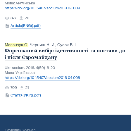
Мова:
Англійська
https://doi.org/10.15407/socium2018.03.009
877
20
Article(ENG)(.pdf)
Маланчук О.
,
Черниш Н. Й.
,
Сусак В. І.
Форсований вибір: ідентичності та постави до
і після Євромайдану
Ukr. socìum, 2016, 4(59): 8-20
Мова:
Українська
https://doi.org/10.15407/socium2016.04.008
709
21
Стаття(УКР)(.pdf)
Науковий журнал