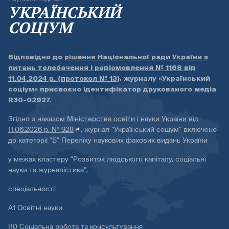
УКРАЇНСЬКИЙ
СОЦІУМ
Відповідно до
рішення Національної ради України з
питань телебачення і радіомовлення № 1168 від
11.04.2024 р. (протокол № 13)
, журналу «Український
соціум» присвоєно ідентифікатор друкованого медіа
R30-02927
.
Згідно з
наказом Міністерства освіти і науки України від
11.06.2026 р. № 928
, журнал “Український соціум” включено
до категорії “Б” Переліку наукових фахових видань України
у межах кластеру “Розвиток людського капіталу, соціальні
науки та журналістика”,
спеціальності:
А1 Освітні науки
І10 Соціальна робота та консультування