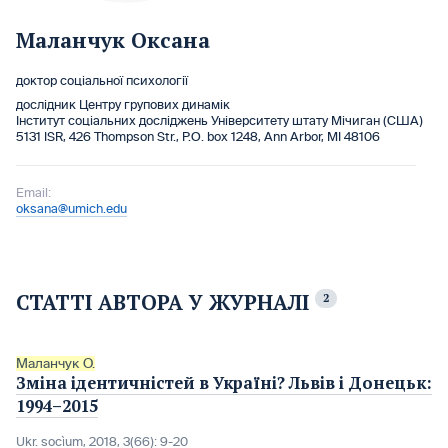
Маланчук Оксана
доктор соціальної психології
дослідник Центру групових динамік
Інститут соціальних досліджень Університету штату Мічиган (США)
5131 ISR, 426 Thompson Str., P.O. box 1248, Ann Arbor, MI 48106
Email:
oksana@umich.edu
СТАТТІ АВТОРА У ЖУРНАЛІ
2
Маланчук О.
Зміна ідентичністей в Україні? Львів і Донецьк:
1994–2015
Ukr. socìum, 2018, 3(66): 9-20