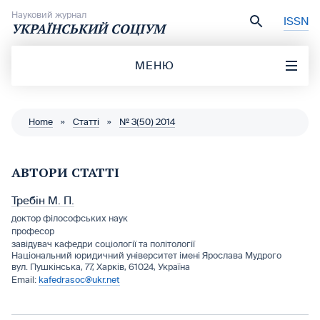
Перейти до вмісту
Науковий журнал
ISSN
УКРАЇНСЬКИЙ СОЦІУМ
МЕНЮ
Home
»
Статті
»
№ 3(50) 2014
АВТОРИ СТАТТІ
Требін М. П.
доктор філософських наук
професор
завідувач кафедри соціології та політології
Національний юридичний університет імені Ярослава Мудрого
вул. Пушкінська, 77, Харків, 61024, Україна
kafedrasoc@ukr.net