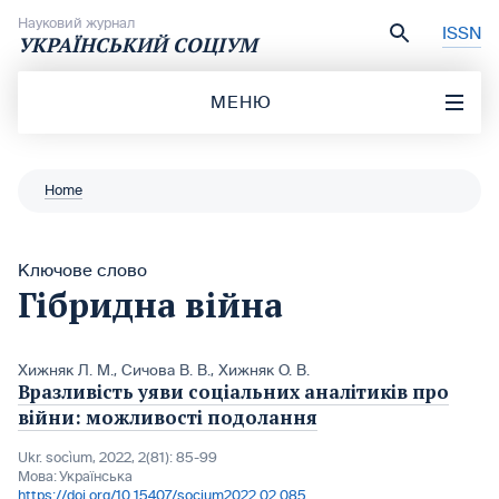
Перейти до вмісту
Науковий журнал
ISSN
УКРАЇНСЬКИЙ СОЦІУМ
МЕНЮ
Home
Ключове слово
Гібридна війна
Хижняк Л. М.
,
Сичова В. В.
,
Хижняк О. В.
Вразливість уяви соціальних аналітиків про
війни: можливості подолання
Ukr. socìum, 2022, 2(81): 85-99
Мова:
Українська
https://doi.org/10.15407/socium2022.02.085