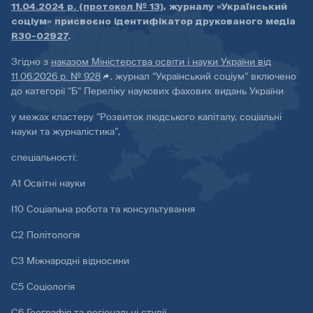
11.04.2024 р. (протокол № 13)
, журналу «Український
соціум» присвоєно ідентифікатор друкованого медіа
R30-02927
.
Згідно з
наказом Міністерства освіти і науки України від
11.06.2026 р. № 928
, журнал “Український соціум” включено
до категорії “Б” Переліку наукових фахових видань України
у межах кластеру “Розвиток людського капіталу, соціальні
науки та журналістика”,
спеціальності:
А1 Освітні науки
І10 Соціальна робота та консультування
С2 Політологія
С3 Міжнародні відносини
С5 Соціологія
С6 Географія та регіональні студії