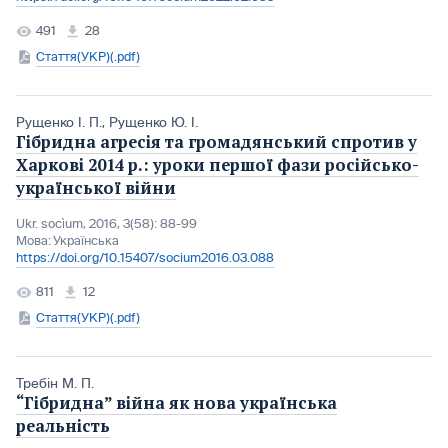
491
28
Стаття(УКР)(.pdf)
Рущенко І. П.
,
Рущенко Ю. І.
Гібридна агресія та громадянський спротив у
Харкові 2014 р.: уроки першої фази російсько-
української війни
Ukr. socìum, 2016, 3(58): 88-99
Мова:
Українська
https://doi.org/10.15407/socium2016.03.088
811
12
Стаття(УКР)(.pdf)
Требін М. П.
“Гібридна” війна як нова українська
реальність