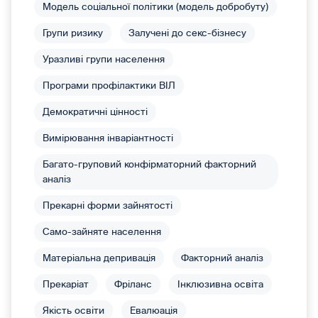
Модель соціальної політики (модель добробуту)
Групи ризику
Залучені до секс-бізнесу
Уразливі групи населення
Програми профілактики ВІЛ
Демократичні цінності
Вимірювання інваріантності
Багато-груповий конфірматорний факторний
аналіз
Прекарні форми зайнятості
Само-зайняте населення
Матеріальна депривація
Факторний аналіз
Прекаріат
Фріланс
Інклюзивна освіта
Якість освіти
Евалюація