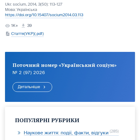
Ukr. socìum, 2014, 3(50): 113-127
Мова:
Українська
https://doi.org/10.15407/socium2014.03.113
1K+
39
Стаття(УКР)(.pdf)
Поточний номер «Український соціум»
№ 2 (97) 2026
Детальніше
ПОПУЛЯРНІ РУБРИКИ
285
Наукове життя: події, факти, відгуки