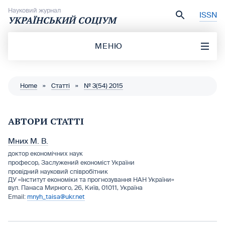
Перейти до вмісту
Науковий журнал
ISSN
УКРАЇНСЬКИЙ СОЦІУМ
МЕНЮ
Home
»
Статті
»
№ 3(54) 2015
АВТОРИ СТАТТІ
Мних М. В.
доктор економічних наук
професор, Заслужений економіст України
провідний науковий співробітник
ДУ «Інститут економіки та прогнозування НАН України»
вул. Панаса Мирного, 26, Київ, 01011, Україна
mnyh_taisa@ukr.net