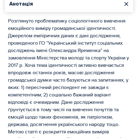
Анотація
Розглянуто проблематику соціологічного вивчення
емоційного виміру громадянської ідентичності.
Джерелом емпіричних даних є дані дослідження,
проведеного ГО “Український інститут соціальних
досліджень імені Олександра Яременка” на
замовлення Міністерства молоді та спорту України у
2017 р. Хоча тема ідентичності активно вивчається
впродовж останніх років, масові дослідження
громадської думки часто базуються на запитаннях, у
яких: 1) пересічний респондент не завжди є
компетентним; 2) соціально бажаний варіант
відповіді є очевидним. Дане дослідження
ґрунтується в тому числі на вивченні почуттів та
емоцій щодо таких феноменів, як патріотизм,
держава, досягнення українського народу тощо.
Метою статті є розкриття емоційних вимірів