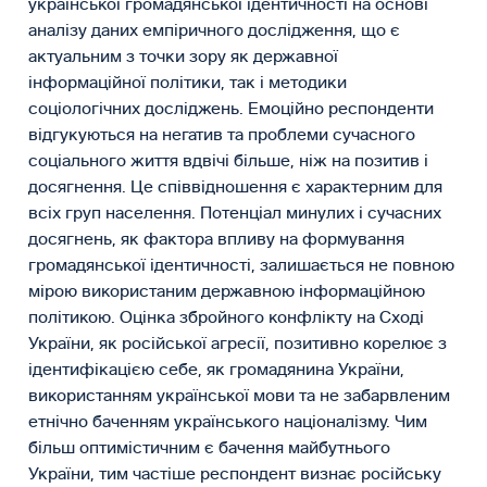
української громадянської ідентичності на основі
аналізу даних емпіричного дослідження, що є
актуальним з точки зору як державної
інформаційної політики, так і методики
соціологічних досліджень. Емоційно респонденти
відгукуються на негатив та проблеми сучасного
соціального життя вдвічі більше, ніж на позитив і
досягнення. Це співвідношення є характерним для
всіх груп населення. Потенціал минулих і сучасних
досягнень, як фактора впливу на формування
громадянської ідентичності, залишається не повною
мірою використаним державною інформаційною
політикою. Оцінка збройного конф­лікту на Сході
України, як російської агресії, позитивно корелює з
ідентифікацією себе, як громадянина України,
використанням української мови та не забарвленим
етнічно баченням українського націоналізму. Чим
більш оптимістичним є бачення майбутнього
України, тим частіше респондент визнає російську