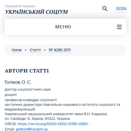
Перейти до вмісту
Науковий журнал
ISSN
УКРАЇНСЬКИЙ СОЦІУМ
МЕНЮ
Home
»
Статті
»
№ 4(39) 2011
АВТОРИ СТАТТІ
Голіков О. С.
доктор соціологічних наук
доцент
професор кафедри соціології
заступник директора Навчально-наукового інституту соціології та
медіакомунікацій
Харківський національний університет імені В.Н. Каразіна
пл. Свободи, 6, Харків, 61022, Україна
https://orcid.org/0000-0002-6786-0393
golikov@karazin.ua