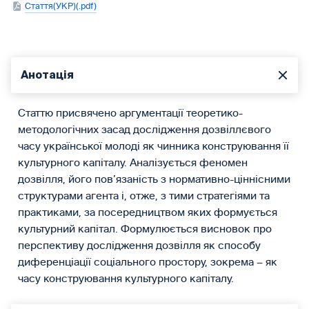
Стаття(УКР)(.pdf)
Анотація
Статтю присвячено аргументації теоретико-
методологічних засад дослідження дозвіллєвого
часу української молоді як чинника конструювання її
культурного капіталу. Аналізується феномен
дозвілля, його пов’язаність з нормативно-ціннісними
структурами агента і, отже, з тими стратегіями та
практиками, за посередництвом яких формується
культурний капітал. Формулюється висновок про
перспективу дослідження дозвілля як способу
диференціації соціального простору, зокрема – як
часу конструювання культурного капіталу.