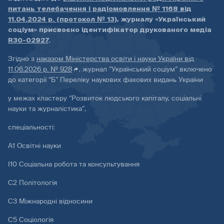
питань телебачення і радіомовлення № 1168 від
11.04.2024 р. (протокол № 13)
, журналу «Український
соціум» присвоєно ідентифікатор друкованого медіа
R30-02927
.
Згідно з
наказом Міністерства освіти і науки України від
11.06.2026 р. № 928
, журнал “Український соціум” включено
до категорії “Б” Переліку наукових фахових видань України
у межах кластеру “Розвиток людського капіталу, соціальні
науки та журналістика”,
спеціальності:
А1 Освітні науки
І10 Соціальна робота та консультування
С2 Політологія
С3 Міжнародні відносини
С5 Соціологія