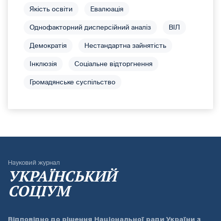
Якість освіти
Евалюація
Однофакторний дисперсійний аналіз
ВІЛ
Демократія
Нестандартна зайнятість
Інклюзія
Соціальне відторгнення
Громадянське суспільство
Науковий журнал
УКРАЇНСЬКИЙ
СОЦІУМ
Відповідно до
рішення Національної ради України з