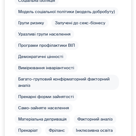
Соціальна ізоляція
Модель соціальної політики (модель добробуту)
Групи ризику
Залучені до секс-бізнесу
Уразливі групи населення
Програми профілактики ВІЛ
Демократичні цінності
Вимірювання інваріантності
Багато-груповий конфірматорний факторний
аналіз
Прекарні форми зайнятості
Само-зайняте населення
Матеріальна депривація
Факторний аналіз
Прекаріат
Фріланс
Інклюзивна освіта