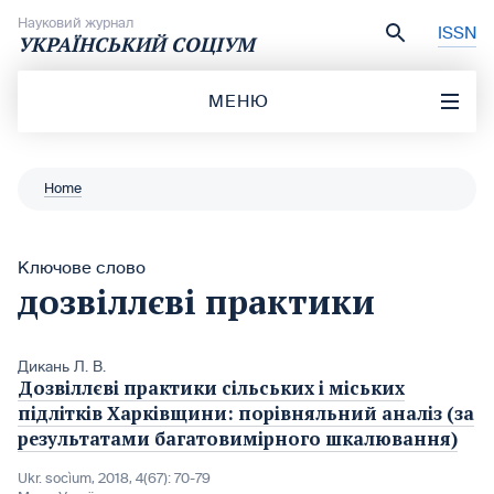
Перейти до вмісту
Науковий журнал
ISSN
УКРАЇНСЬКИЙ СОЦІУМ
МЕНЮ
Home
Ключове слово
дозвіллєві практики
Дикань Л. В.
Дозвіллєві практики сільських і міських
підлітків Харківщини: порівняльний аналіз (за
результатами багатовимірного шкалювання)
Ukr. socìum, 2018, 4(67): 70-79