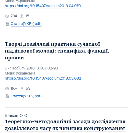
Мова:
Українська
https://doi.org/10.15407/socium2018.04.070
704
15
Стаття(УКР)(.pdf)
Творчі дозвіллєві практики сучасної
підліткової молоді: специфіка, функції,
прояви
Ukr. socìum, 2018, 3(66): 82-93
Мова:
Українська
https://doi.org/10.15407/socium2018.03.082
1K+
53
Стаття(УКР)(.pdf)
Голіков О. С.
Теоретико-методологічні засади дослідження
дозвіллєвого часу як чинника конструювання