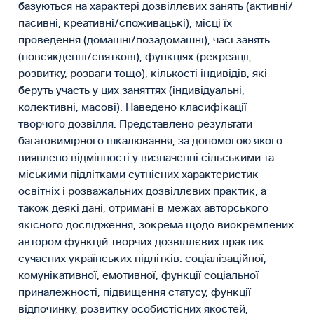
базуються на характері дозвіллєвих занять (активні/
пасивні, креативні/споживацькі), місці їх
проведення (домашні/позадомашні), часі занять
(повсякденні/святкові), функціях (рекреації,
розвитку, розваги тощо), кількості індивідів, які
беруть участь у цих заняттях (індивідуальні,
колективні, масові). Наведено класифікації
творчого дозвілля. Представлено результати
багатовимірного шкалювання, за допомогою якого
виявлено відмінності у визначенні сільськими та
міськими підлітками сутнісних характеристик
освітніх і розважальних дозвіллєвих практик, а
також деякі дані, отримані в межах авторського
якісного дослідження, зокрема щодо виокремлених
автором функцій творчих дозвіллєвих практик
сучасних українських підлітків: соціалізаційної,
комунікативної, емотивної, функції соціальної
приналежності, підвищення статусу, функції
відпочинку, розвитку особистісних якостей,