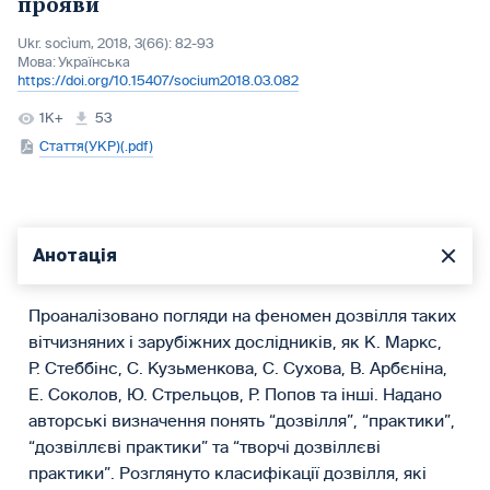
прояви
Ukr. socìum, 2018, 3(66): 82-93
Мова:
Українська
https://doi.org/10.15407/socium2018.03.082
1K+
53
Стаття(УКР)(.pdf)
Анотація
Проаналізовано погляди на феномен дозвілля таких
вітчизняних і зарубіжних дослідників, як К. Маркс,
Р. Стеббінс, С. Кузьменкова, С. Сухова, В. Арбєніна,
Е. Соколов, Ю. Стрельцов, Р. Попов та інші. Надано
авторські визначення понять “дозвілля”, “практики”,
“дозвіллєві практики” та “творчі дозвіллєві
практики”. Розглянуто класифікації дозвілля, які