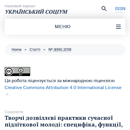
Перейти до вмісту
Науковий журнал
ISSN
УКРАЇНСЬКИЙ СОЦІУМ
МЕНЮ
Home
»
Статті
»
№ 3(66) 2018
Ця робота ліцензується за міжнародною ліцензією
Creative Commons Attribution 4.0 International License
.
Соціологія
Творчі дозвіллєві практики сучасної
підліткової молоді: специфіка, функції,