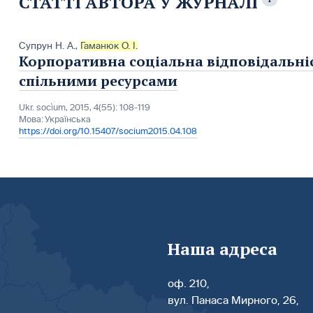
СТАТТІ АВТОРА У ЖУРНАЛІ
Супрун Н. А.
,
Гаманюк О. І.
Корпоративна соціальна відповідальніс
спільними ресурсами
Ukr. socìum, 2015, 4(55): 108-119
Мова:
Українська
https://doi.org/10.15407/socium2015.04.108
Наша адреса
оф. 210,
вул. Панаса Мирного, 26,