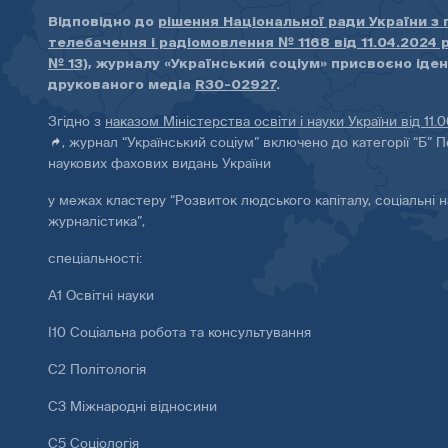
Відповідно до
рішення Національної ради України з
телебачення і радіомовлення № 1168 від 11.04.2024 
№ 13)
, журналу «Український соціум» присвоєно іде
друкованого медіа
R30-02927
.
Згідно з
наказом Міністерства освіти і науки України від 11.
, журнал “Український соціум” включено до категорії “Б” П
наукових фахових видань України
у межах кластеру “Розвиток людського капіталу, соціальні н
журналістика”,
спеціальності:
А1 Освітні науки
І10 Соціальна робота та консультування
С2 Політологія
С3 Міжнародні відносини
С5 Соціологія