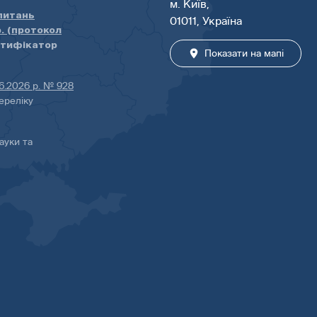
м. Київ,
 питань
01011, Україна
р. (протокол
нтифікатор
Показати на мапі
06.2026 р. № 928
ереліку
ауки та