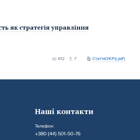
ть як стратегія управління
612
7
Стаття(УКР)(.pdf)
Наші контакти
Телефон:
+380 (44) 501-50-76