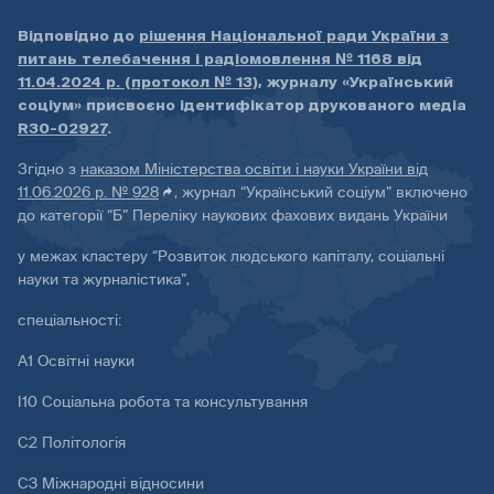
Відповідно до
рішення Національної ради України з
питань телебачення і радіомовлення № 1168 від
11.04.2024 р. (протокол № 13)
, журналу «Український
соціум» присвоєно ідентифікатор друкованого медіа
R30-02927
.
Згідно з
наказом Міністерства освіти і науки України від
11.06.2026 р. № 928
, журнал “Український соціум” включено
до категорії “Б” Переліку наукових фахових видань України
у межах кластеру “Розвиток людського капіталу, соціальні
науки та журналістика”,
спеціальності:
А1 Освітні науки
І10 Соціальна робота та консультування
С2 Політологія
С3 Міжнародні відносини