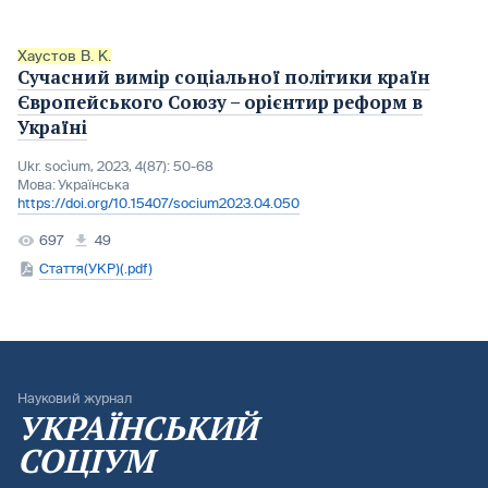
Хаустов В. К.
Сучасний вимір соціальної політики країн
Європейського Союзу – орієнтир реформ в
Україні
Ukr. socìum, 2023, 4(87): 50-68
Мова:
Українська
https://doi.org/10.15407/socium2023.04.050
697
49
Стаття(УКР)(.pdf)
Науковий журнал
УКРАЇНСЬКИЙ
СОЦІУМ