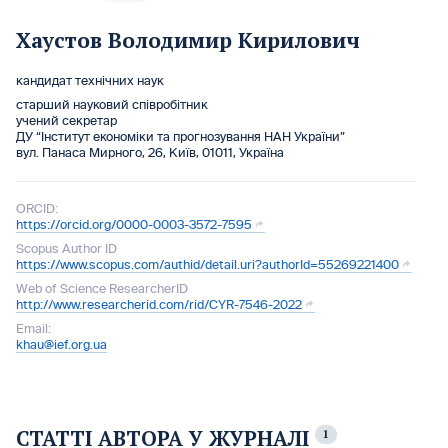
Хаустов Володимир Кирилович
кандидат технічних наук
старший науковий співробітник
учений секретар
ДУ “Інститут економіки та прогнозування НАН України”
вул. Панаса Мирного, 26, Київ, 01011, Україна
ORCID:
https://orcid.org/0000-0003-3572-7595
Scopus Author ID
https://www.scopus.com/authid/detail.uri?authorId=55269221400
Web of Science ResearcherID
http://www.researcherid.com/rid/CYR-7546-2022
Email:
khau@ief.org.ua
СТАТТІ АВТОРА У ЖУРНАЛІ
1