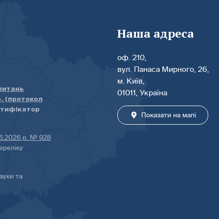
Наша адреса
оф. 210,
вул. Панаса Мирного, 26,
м. Київ,
 питань
01011, Україна
р. (протокол
нтифікатор
Показати на мапі
06.2026 р. № 928
ереліку
ауки та