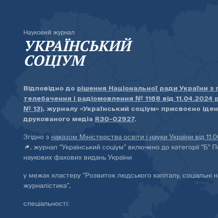
Науковий журнал
УКРАЇНСЬКИЙ
СОЦІУМ
Відповідно до
рішення Національної ради України з
телебачення і радіомовлення № 1168 від 11.04.2024 
№ 13)
, журналу «Український соціум» присвоєно іде
друкованого медіа
R30-02927
.
Згідно з
наказом Міністерства освіти і науки України від 11.
, журнал “Український соціум” включено до категорії “Б” П
наукових фахових видань України
у межах кластеру “Розвиток людського капіталу, соціальні н
журналістика”,
спеціальності: