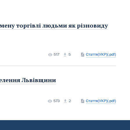
мену торгівлі людьми як різновиду
517
5
Стаття(УКР)(.pdf)
селення Львівщини
573
2
Стаття(УКР)(.pdf)