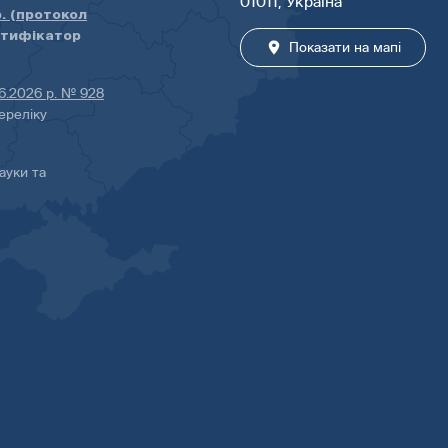
01011, Україна
р. (протокол
нтифікатор
Показати на мапі
06.2026 р. № 928
ереліку
ауки та