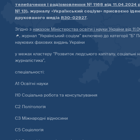
телебачення і радіомовлення № 1168 від 11.04.2024 
№ 13)
, журналу «Український соціум» присвоєно іде
друкованого медіа
R30-02927
.
Згідно з
наказом Міністерства освіти і науки України від 11.
, журнал “Український соціум” включено до категорії “Б” П
наукових фахових видань України
у межах кластеру “Розвиток людського капіталу, соціальні н
журналістика”,
спеціальності:
А1 Освітні науки
І10 Соціальна робота та консультування
С2 Політологія
С3 Міжнародні відносини
С5 Соціологія