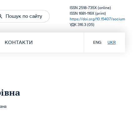
ISSN 2518-735X (online)
ISSN 1681-116X (print)
Пошук по сайту
https://doi.org/10.15407/socium
УДК 316.3 (05)
КОНТАКТИ
ENG
UKR
івна
мана