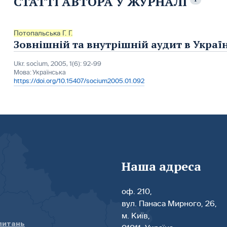
СТАТТІ АВТОРА У ЖУРНАЛІ
Потопальська Г. Г.
Зовнішній та внутрішній аудит в Україн
Ukr. socìum, 2005, 1(6): 92-99
Мова:
Українська
https://doi.org/10.15407/socium2005.01.092
Наша адреса
оф. 210,
вул. Панаса Мирного, 26,
м. Київ,
 питань