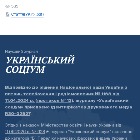
535
Стаття(УКР)(.pdf)
Науковий журнал
УКРАЇНСЬКИЙ
СОЦІУМ
Відповідно до
рішення Національної ради України з
питань телебачення і радіомовлення № 1168 від
11.04.2024 р. (протокол № 13)
, журналу «Український
соціум» присвоєно ідентифікатор друкованого медіа
R30-02927
.
Згідно з
наказом Міністерства освіти і науки України від
11.06.2026 р. № 928
, журнал “Український соціум” включено
до категорії “Б” Переліку наукових фахових видань України