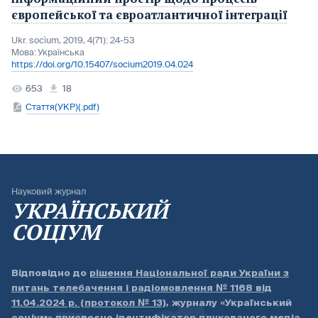
європейської та євроатлантичної інтеграції
Ukr. socìum, 2019, 4(71): 24-53
Мова:
Українська
https://doi.org/10.15407/socium2019.04.024
653
18
Стаття(УКР)(.pdf)
Науковий журнал
УКРАЇНСЬКИЙ
СОЦІУМ
Відповідно до
рішення Національної ради України з
питань телебачення і радіомовлення № 1168 від
11.04.2024 р. (протокол № 13)
, журналу «Український
соціум» присвоєно ідентифікатор друкованого медіа