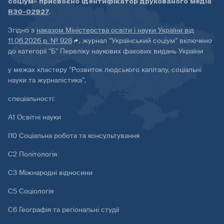
соціум» присвоєно ідентифікатор друкованого медіа
R30-02927
.
Згідно з
наказом Міністерства освіти і науки України від
11.06.2026 р. № 928
, журнал “Український соціум” включено
до категорії “Б” Переліку наукових фахових видань України
у межах кластеру “Розвиток людського капіталу, соціальні
науки та журналістика”,
спеціальності:
А1 Освітні науки
І10 Соціальна робота та консультування
С2 Політологія
С3 Міжнародні відносини
С5 Соціологія
С6 Географія та регіональні студії