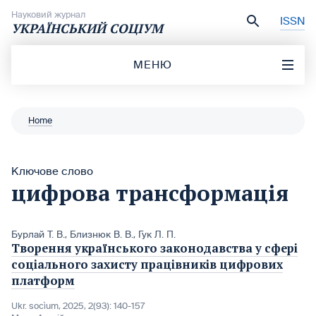
Перейти до вмісту
Науковий журнал
ISSN
УКРАЇНСЬКИЙ СОЦІУМ
МЕНЮ
Home
Ключове слово
цифрова трансформація
Бурлай Т. В.
,
Близнюк В. В.
,
Гук Л. П.
Творення українського законодавства у сфері
соціального захисту працівників цифрових
платформ
Ukr. socìum, 2025, 2(93): 140-157