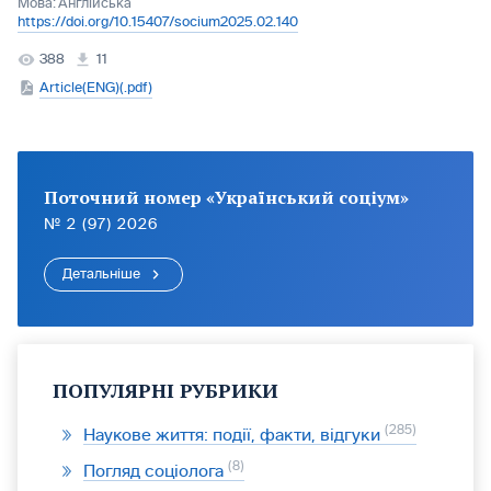
Мова:
Англійська
https://doi.org/10.15407/socium2025.02.140
388
11
Article(ENG)(.pdf)
Поточний номер «Український соціум»
№ 2 (97) 2026
Детальніше
ПОПУЛЯРНІ РУБРИКИ
285
Наукове життя: події, факти, відгуки
8
Погляд соціолога