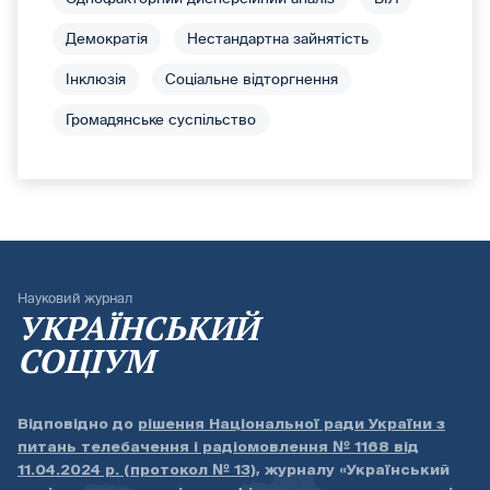
Демократія
Нестандартна зайнятість
Інклюзія
Соціальне відторгнення
Громадянське суспільство
Науковий журнал
УКРАЇНСЬКИЙ
СОЦІУМ
Відповідно до
рішення Національної ради України з
питань телебачення і радіомовлення № 1168 від
11.04.2024 р. (протокол № 13)
, журналу «Український