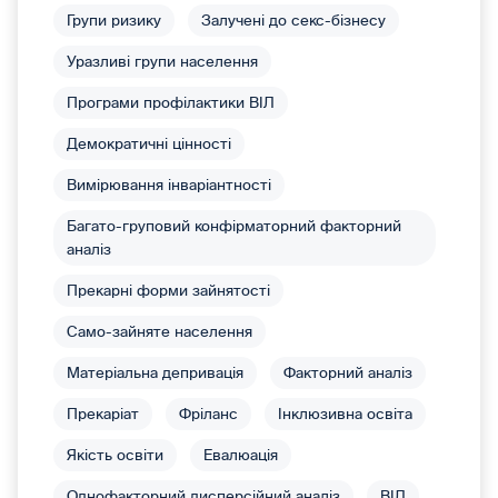
Групи ризику
Залучені до секс-бізнесу
Уразливі групи населення
Програми профілактики ВІЛ
Демократичні цінності
Вимірювання інваріантності
Багато-груповий конфірматорний факторний
аналіз
Прекарні форми зайнятості
Само-зайняте населення
Матеріальна депривація
Факторний аналіз
Прекаріат
Фріланс
Інклюзивна освіта
Якість освіти
Евалюація
Однофакторний дисперсійний аналіз
ВІЛ