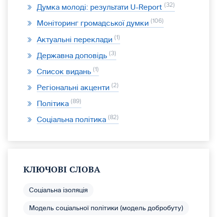
32
Думка молоді: результати U-Report
106
Моніторинг громадської думки
1
Актуальні переклади
3
Державна доповідь
1
Список видань
2
Регіональні акценти
89
Політика
82
Соціальна політика
КЛЮЧОВІ СЛОВА
Соціальна ізоляція
Модель соціальної політики (модель добробуту)