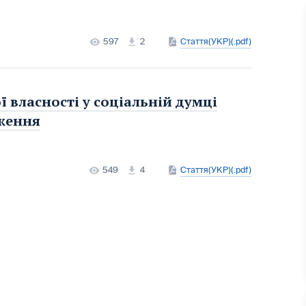
597
2
Стаття(УКР)(.pdf)
ї власності у соціальній думці
дження
549
4
Стаття(УКР)(.pdf)