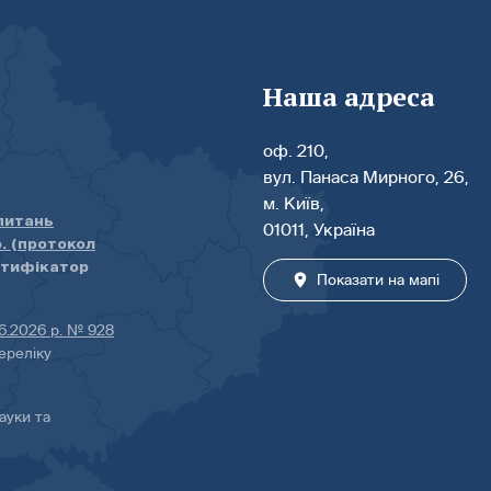
Наша адреса
оф. 210,
вул. Панаса Мирного, 26,
м. Київ,
 питань
01011, Україна
р. (протокол
нтифікатор
Показати на мапі
06.2026 р. № 928
ереліку
ауки та