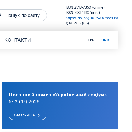
ISSN 2518-735X (online)
ISSN 1681-116X (print)
Пошук по сайту
https://doi.org/10.15407/socium
УДК 316.3 (05)
КОНТАКТИ
ENG
UKR
Поточний номер «Український соціум»
№ 2 (97) 2026
Детальніше