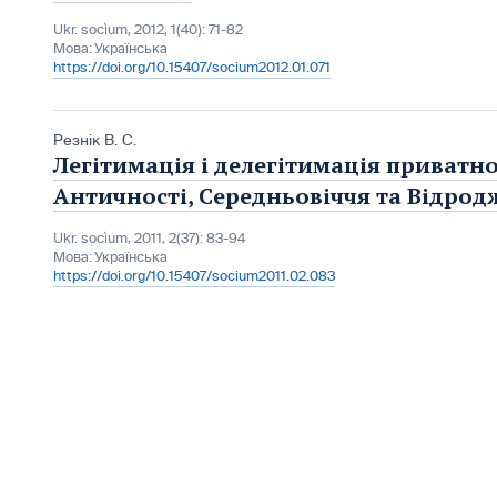
Ukr. socìum, 2012, 1(40): 71-82
Мова:
Українська
https://doi.org/10.15407/socium2012.01.071
Резнік В. С.
Легітимація і делегітимація приватно
Античності, Середньовіччя та Відро
Ukr. socìum, 2011, 2(37): 83-94
Мова:
Українська
https://doi.org/10.15407/socium2011.02.083