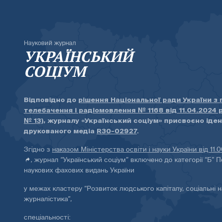
Науковий журнал
УКРАЇНСЬКИЙ
СОЦІУМ
Відповідно до
рішення Національної ради України з
телебачення і радіомовлення № 1168 від 11.04.2024 
№ 13)
, журналу «Український соціум» присвоєно іде
друкованого медіа
R30-02927
.
Згідно з
наказом Міністерства освіти і науки України від 11.
, журнал “Український соціум” включено до категорії “Б” П
наукових фахових видань України
у межах кластеру “Розвиток людського капіталу, соціальні н
журналістика”,
спеціальності: