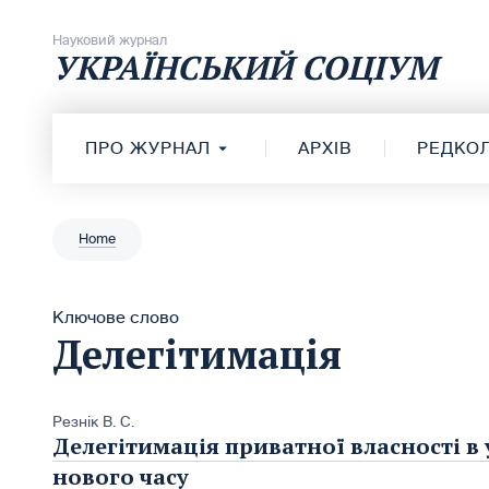
Перейти до вмісту
Науковий журнал
УКРАЇНСЬКИЙ СОЦІУМ
ПРО ЖУРНАЛ
АРХІВ
РЕДКОЛ
Home
Ключове слово
Делегітимація
Резнік В. С.
Делегітимація приватної власності в
нового часу