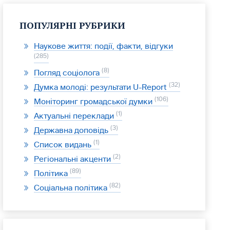
ПОПУЛЯРНІ РУБРИКИ
Наукове життя: події, факти, відгуки
285
8
Погляд соціолога
32
Думка молоді: результати U-Report
106
Моніторинг громадської думки
1
Актуальні переклади
3
Державна доповідь
1
Список видань
2
Регіональні акценти
89
Політика
82
Соціальна політика