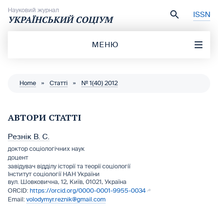
Перейти до вмісту
Науковий журнал
ISSN
УКРАЇНСЬКИЙ СОЦІУМ
МЕНЮ
Home
»
Статті
»
№ 1(40) 2012
АВТОРИ СТАТТІ
Резнік В. С.
доктор соціологічних наук
доцент
завідувач відділy історії та теорії соціології
Інститут соціології НАН України
вул. Шовковична, 12, Київ, 01021, Україна
https://orcid.org/0000-0001-9955-0034
volodymyr.reznik@gmail.com