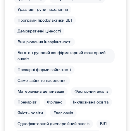
Уразливі групи населення
Програми профілактики ВІЛ
Демократичні цінності
Вимірювання інваріантності
Багато-груповий конфірматорний факторний
аналіз
Прекарні форми зайнятості
Само-зайняте населення
Матеріальна депривація
Факторний аналіз
Прекаріат
Фріланс
Інклюзивна освіта
Якість освіти
Евалюація
Однофакторний дисперсійний аналіз
ВІЛ