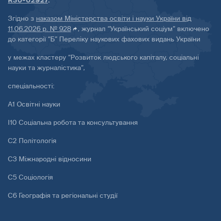
R30-02927
.
Згідно з
наказом Міністерства освіти і науки України від
11.06.2026 р. № 928
, журнал “Український соціум” включено
до категорії “Б” Переліку наукових фахових видань України
у межах кластеру “Розвиток людського капіталу, соціальні
науки та журналістика”,
спеціальності:
А1 Освітні науки
І10 Соціальна робота та консультування
С2 Політологія
С3 Міжнародні відносини
С5 Соціологія
С6 Географія та регіональні студії