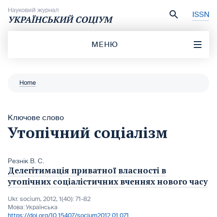
Перейти до вмісту
Науковий журнал
ISSN
УКРАЇНСЬКИЙ СОЦІУМ
МЕНЮ
Home
Ключове слово
Утопічний соціалізм
Резнік В. С.
Делегітимація приватної власності в
утопічних соціалістичних вченнях нового часу
Ukr. socìum, 2012, 1(40): 71-82
Мова:
Українська
https://doi.org/10.15407/socium2012.01.071