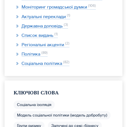
106
Моніторинг громадської думки
1
Актуальні переклади
3
Державна доповідь
1
Список видань
2
Регіональні акценти
89
Політика
82
Соціальна політика
КЛЮЧОВІ СЛОВА
Соціальна ізоляція
Модель соціальної політики (модель добробуту)
Групи ризику
Залучені до секс-бізнесу