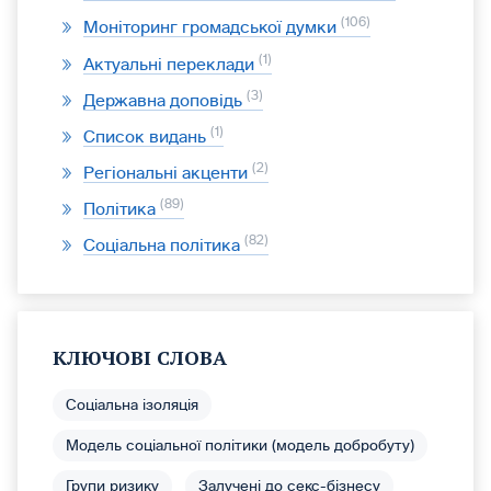
106
Моніторинг громадської думки
1
Актуальні переклади
3
Державна доповідь
1
Список видань
2
Регіональні акценти
89
Політика
82
Соціальна політика
КЛЮЧОВІ СЛОВА
Соціальна ізоляція
Модель соціальної політики (модель добробуту)
Групи ризику
Залучені до секс-бізнесу