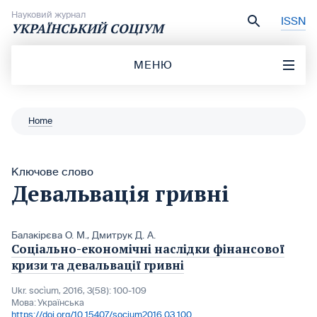
Перейти до вмісту
Науковий журнал
ISSN
УКРАЇНСЬКИЙ СОЦІУМ
МЕНЮ
Home
Ключове слово
Девальвація гривні
Балакірєва О. М.
,
Дмитрук Д. А.
Соціально-економічні наслідки фінансової
кризи та девальвації гривні
Ukr. socìum, 2016, 3(58): 100-109
Мова:
Українська
https://doi.org/10.15407/socium2016.03.100