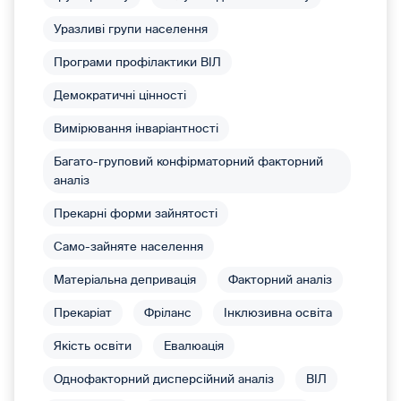
Уразливі групи населення
Програми профілактики ВІЛ
Демократичні цінності
Вимірювання інваріантності
Багато-груповий конфірматорний факторний
аналіз
Прекарні форми зайнятості
Само-зайняте населення
Матеріальна депривація
Факторний аналіз
Прекаріат
Фріланс
Інклюзивна освіта
Якість освіти
Евалюація
Однофакторний дисперсійний аналіз
ВІЛ