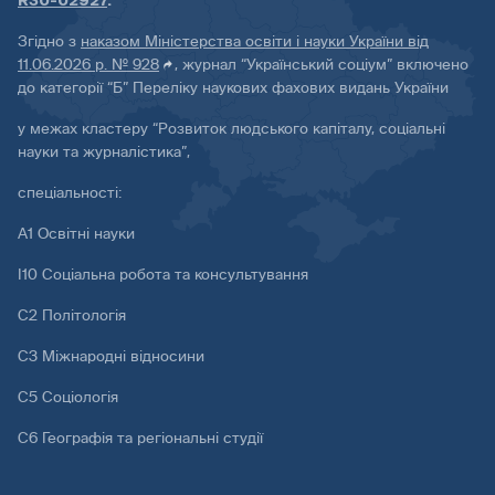
R30-02927
.
Згідно з
наказом Міністерства освіти і науки України від
11.06.2026 р. № 928
, журнал “Український соціум” включено
до категорії “Б” Переліку наукових фахових видань України
у межах кластеру “Розвиток людського капіталу, соціальні
науки та журналістика”,
спеціальності:
А1 Освітні науки
І10 Соціальна робота та консультування
С2 Політологія
С3 Міжнародні відносини
С5 Соціологія
С6 Географія та регіональні студії