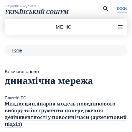
Перейти до вмісту
Науковий журнал
ISSN
УКРАЇНСЬКИЙ СОЦІУМ
МЕНЮ
Home
Ключове слово
динамічна мережа
Плахтій Т.О.
Міждисциплінарна модель поведінкового
вибору та інструменти попередження
делінквентності у повоєнні часи (архетиповий
підхід)