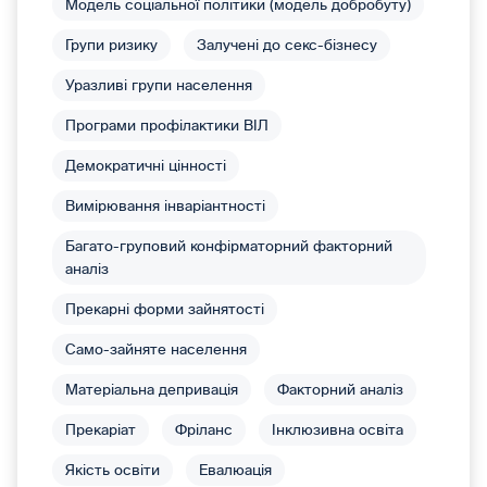
Модель соціальної політики (модель добробуту)
Групи ризику
Залучені до секс-бізнесу
Уразливі групи населення
Програми профілактики ВІЛ
Демократичні цінності
Вимірювання інваріантності
Багато-груповий конфірматорний факторний
аналіз
Прекарні форми зайнятості
Само-зайняте населення
Матеріальна депривація
Факторний аналіз
Прекаріат
Фріланс
Інклюзивна освіта
Якість освіти
Евалюація