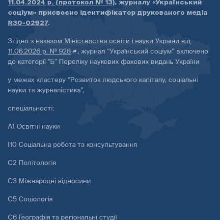
11.04.2024 р. (протокол № 13)
, журналу «Український
соціум» присвоєно ідентифікатор друкованого медіа
R30-02927
.
Згідно з
наказом Міністерства освіти і науки України від
11.06.2026 р. № 928
, журнал “Український соціум” включено
до категорії “Б” Переліку наукових фахових видань України
у межах кластеру “Розвиток людського капіталу, соціальні
науки та журналістика”,
спеціальності:
А1 Освітні науки
І10 Соціальна робота та консультування
С2 Політологія
С3 Міжнародні відносини
С5 Соціологія
С6 Географія та регіональні студії