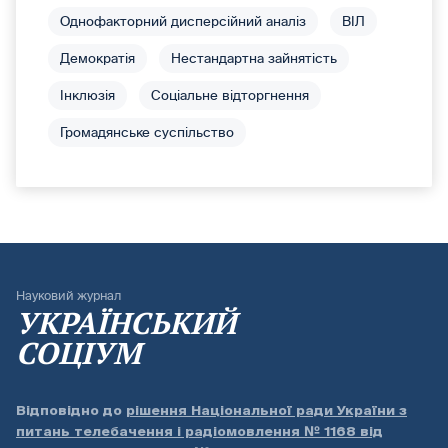
Однофакторний дисперсійний аналіз
ВІЛ
Демократія
Нестандартна зайнятість
Інклюзія
Соціальне відторгнення
Громадянське суспільство
Науковий журнал
УКРАЇНСЬКИЙ
СОЦІУМ
Відповідно до
рішення Національної ради України з
питань телебачення і радіомовлення № 1168 від