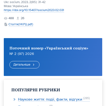
Ukr. socìum, 2023, 2(85): 31-42
Мова:
Українська
https://doi.org/10.15407/socium2023.02.031
488
26
Стаття(УКР)(.pdf)
Поточний номер «Український соціум»
№ 2 (97) 2026
Детальніше
ПОПУЛЯРНІ РУБРИКИ
285
Наукове життя: події, факти, відгуки