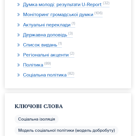
32
Думка молоді: результати U-Report
106
Моніторинг громадської думки
1
Актуальні переклади
3
Державна доповідь
1
Список видань
2
Регіональні акценти
89
Політика
82
Соціальна політика
КЛЮЧОВІ СЛОВА
Соціальна ізоляція
Модель соціальної політики (модель добробуту)