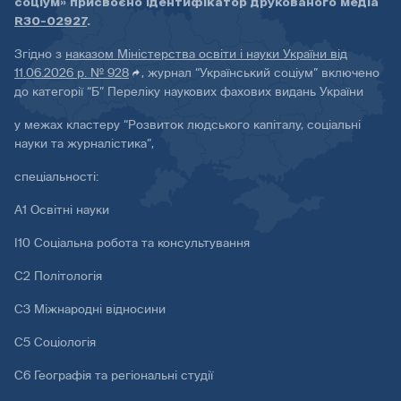
соціум» присвоєно ідентифікатор друкованого медіа
R30-02927
.
Згідно з
наказом Міністерства освіти і науки України від
11.06.2026 р. № 928
, журнал “Український соціум” включено
до категорії “Б” Переліку наукових фахових видань України
у межах кластеру “Розвиток людського капіталу, соціальні
науки та журналістика”,
спеціальності:
А1 Освітні науки
І10 Соціальна робота та консультування
С2 Політологія
С3 Міжнародні відносини
С5 Соціологія
С6 Географія та регіональні студії