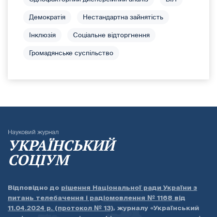
Демократія
Нестандартна зайнятість
Інклюзія
Соціальне відторгнення
Громадянське суспільство
Науковий журнал
УКРАЇНСЬКИЙ
СОЦІУМ
Відповідно до
рішення Національної ради України з
питань телебачення і радіомовлення № 1168 від
11.04.2024 р. (протокол № 13)
, журналу «Український