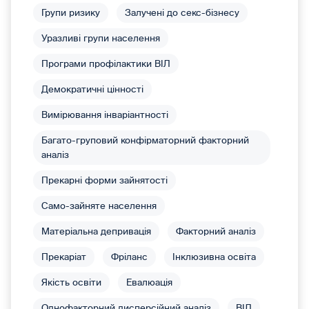
Групи ризику
Залучені до секс-бізнесу
Уразливі групи населення
Програми профілактики ВІЛ
Демократичні цінності
Вимірювання інваріантності
Багато-груповий конфірматорний факторний
аналіз
Прекарні форми зайнятості
Само-зайняте населення
Матеріальна депривація
Факторний аналіз
Прекаріат
Фріланс
Інклюзивна освіта
Якість освіти
Евалюація
Однофакторний дисперсійний аналіз
ВІЛ