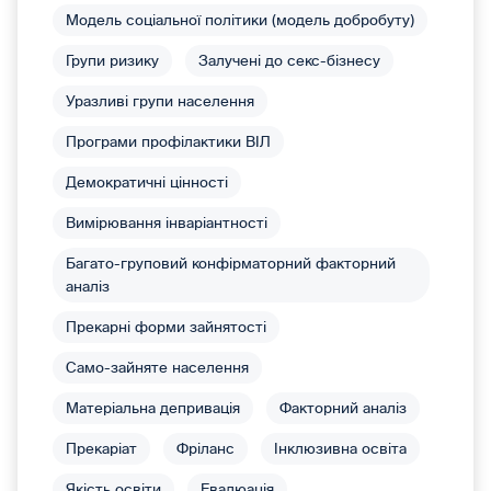
Модель соціальної політики (модель добробуту)
Групи ризику
Залучені до секс-бізнесу
Уразливі групи населення
Програми профілактики ВІЛ
Демократичні цінності
Вимірювання інваріантності
Багато-груповий конфірматорний факторний
аналіз
Прекарні форми зайнятості
Само-зайняте населення
Матеріальна депривація
Факторний аналіз
Прекаріат
Фріланс
Інклюзивна освіта
Якість освіти
Евалюація