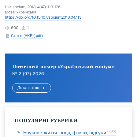
Ukr. socìum, 2013, 4(47): 113-126
Мова:
Українська
https://doi.org/10.15407/socium2013.04.113
600
1
Стаття(УКР)(.pdf)
Поточний номер «Український соціум»
№ 2 (97) 2026
Детальніше
ПОПУЛЯРНІ РУБРИКИ
285
Наукове життя: події, факти, відгуки