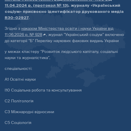
11.04.2024 р. (протокол № 13)
, журналу «Український
соціум» присвоєно ідентифікатор друкованого медіа
R30-02927
.
Згідно з
наказом Міністерства освіти і науки України від
11.06.2026 р. № 928
, журнал “Український соціум” включено
до категорії “Б” Переліку наукових фахових видань України
у межах кластеру “Розвиток людського капіталу, соціальні
науки та журналістика”,
спеціальності:
А1 Освітні науки
І10 Соціальна робота та консультування
С2 Політологія
С3 Міжнародні відносини
С5 Соціологія