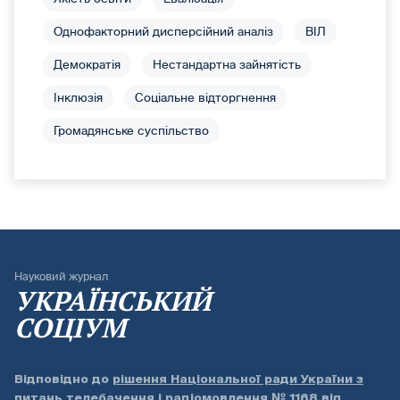
Однофакторний дисперсійний аналіз
ВІЛ
Демократія
Нестандартна зайнятість
Інклюзія
Соціальне відторгнення
Громадянське суспільство
Науковий журнал
УКРАЇНСЬКИЙ
СОЦІУМ
Відповідно до
рішення Національної ради України з
питань телебачення і радіомовлення № 1168 від