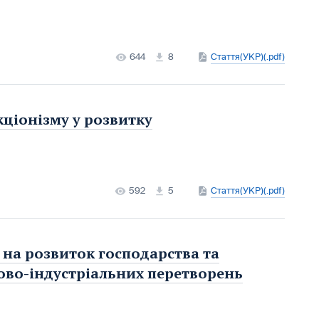
644
8
Стаття(УКР)(.pdf)
ціонізму у розвитку
592
5
Стаття(УКР)(.pdf)
 на розвиток господарства та
ово-індустріальних перетворень