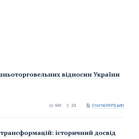
шньоторговельних відносин України
561
23
Стаття(УКР)(.pdf)
трансформацій: історичний досвід