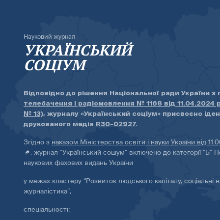
Науковий журнал
УКРАЇНСЬКИЙ
СОЦІУМ
Відповідно до
рішення Національної ради України з
телебачення і радіомовлення № 1168 від 11.04.2024 
№ 13)
, журналу «Український соціум» присвоєно іде
друкованого медіа
R30-02927
.
Згідно з
наказом Міністерства освіти і науки України від 11.
, журнал “Український соціум” включено до категорії “Б” П
наукових фахових видань України
у межах кластеру “Розвиток людського капіталу, соціальні н
журналістика”,
спеціальності: