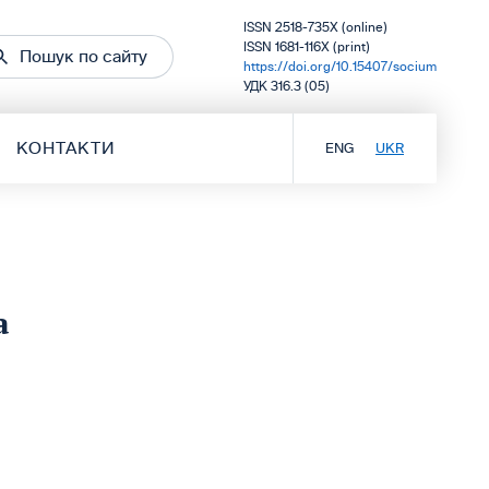
ISSN 2518-735X (online)
ISSN 1681-116X (print)
Пошук по сайту
https://doi.org/10.15407/socium
УДК 316.3 (05)
КОНТАКТИ
ENG
UKR
а