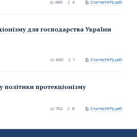
665
4
Стаття(УКР)(.pdf)
іонізму для господарства України
600
1
Стаття(УКР)(.pdf)
у політики протекціонізму
752
6
Стаття(УКР)(.pdf)