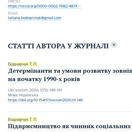
ORCID:
https://orcid.org/0000-0002-7682-487X
Email:
tatiana.bodnarchuk@gmail.com
СТАТТІ АВТОРА У ЖУРНАЛІ
6
Боднарчук Т. Л.
Детермінанти та умови розвитку зовні
на початку 1990-х років
Ukr. socìum, 2020, 1(72): 149-161
Мова:
Українська
https://doi.org/10.15407/socium2020.01.149
Боднарчук Т. Л.
Підприємництво як чинник соціальних 