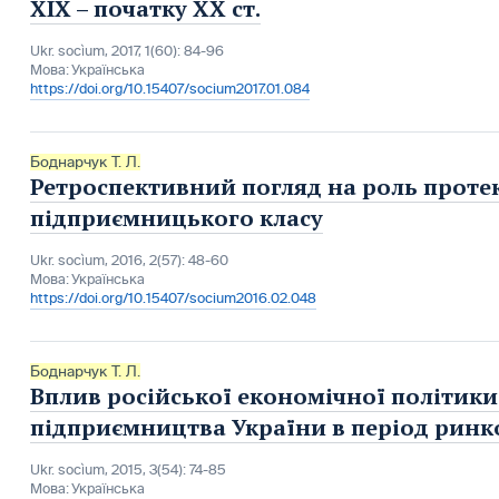
ХІХ – початку ХХ ст.
Ukr. socìum, 2017, 1(60): 84-96
Мова:
Українська
https://doi.org/10.15407/socium2017.01.084
Боднарчук Т. Л.
Ретроспективний погляд на роль протек
підприємницького класу
Ukr. socìum, 2016, 2(57): 48-60
Мова:
Українська
https://doi.org/10.15407/socium2016.02.048
Боднарчук Т. Л.
Вплив російської економічної політики
підприємництва України в період ринк
Ukr. socìum, 2015, 3(54): 74-85
Мова:
Українська