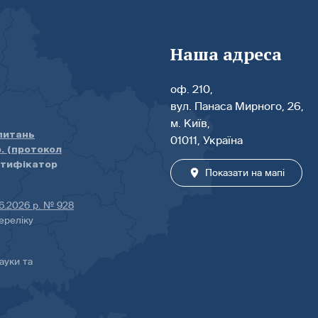
Наша адреса
оф. 210,
вул. Панаса Мирного, 26,
м. Київ,
 питань
01011, Україна
р. (протокол
нтифікатор
Показати на мапі
06.2026 р. № 928
ереліку
ауки та