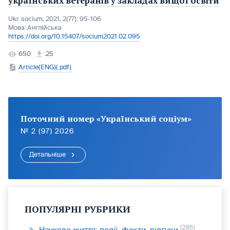
українських ветеранів у закладах вищої освіти
Ukr. socìum, 2021, 2(77): 95-106
Мова:
Англійська
https://doi.org/10.15407/socium2021.02.095
650
25
Article(ENG)(.pdf)
Поточний номер «Український соціум»
№ 2 (97) 2026
Детальніше
ПОПУЛЯРНІ РУБРИКИ
285
Наукове життя: події, факти, відгуки