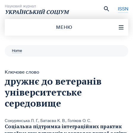
Перейти до вмісту
Науковий журнал
ISSN
УКРАЇНСЬКИЙ СОЦІУМ
МЕНЮ
Home
Ключове слово
дружнє до ветеранів
університетське
середовище
Сокурянська Л. Г.
,
Батаєва К. В.
,
Голіков О. С.
Соціальна підтримка інтеграційних практик