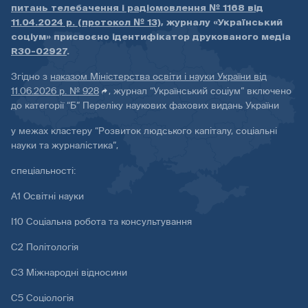
питань телебачення і радіомовлення № 1168 від
11.04.2024 р. (протокол № 13)
, журналу «Український
соціум» присвоєно ідентифікатор друкованого медіа
R30-02927
.
Згідно з
наказом Міністерства освіти і науки України від
11.06.2026 р. № 928
, журнал “Український соціум” включено
до категорії “Б” Переліку наукових фахових видань України
у межах кластеру “Розвиток людського капіталу, соціальні
науки та журналістика”,
спеціальності:
А1 Освітні науки
І10 Соціальна робота та консультування
С2 Політологія
С3 Міжнародні відносини
С5 Соціологія