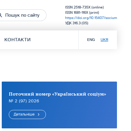
ISSN 2518-735X (online)
ISSN 1681-116X (print)
Пошук по сайту
https://doi.org/10.15407/socium
УДК 316.3 (05)
КОНТАКТИ
ENG
UKR
Поточний номер «Український соціум»
№ 2 (97) 2026
Детальніше