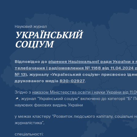
Науковий журнал
УКРАЇНСЬКИЙ
СОЦІУМ
Відповідно до
рішення Національної ради України з
телебачення і радіомовлення № 1168 від 11.04.2024 
№ 13)
, журналу «Український соціум» присвоєно іде
друкованого медіа
R30-02927
.
Згідно з
наказом Міністерства освіти і науки України від 11.
, журнал “Український соціум” включено до категорії “Б” П
наукових фахових видань України
у межах кластеру “Розвиток людського капіталу, соціальні н
журналістика”,
спеціальності: