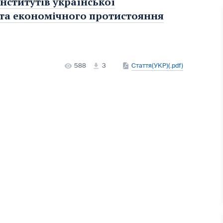
нститутів української
 та економічного протистояння
588
3
Стаття(УКР)(.pdf)