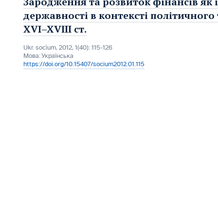
Зародження та розвиток фінансів як і
державності в контексті політичного
XVI–XVIII ст.
Ukr. socìum, 2012, 1(40): 115-126
Мова:
Українська
https://doi.org/10.15407/socium2012.01.115