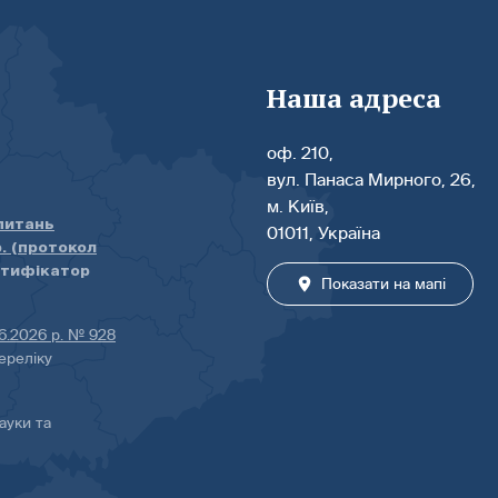
Наша адреса
оф. 210,
вул. Панаса Мирного, 26,
м. Київ,
 питань
01011, Україна
р. (протокол
нтифікатор
Показати на мапі
06.2026 р. № 928
ереліку
ауки та