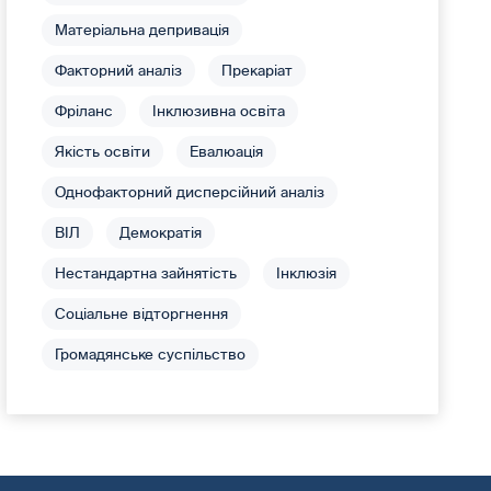
Матеріальна депривація
Факторний аналіз
Прекаріат
Фріланс
Інклюзивна освіта
Якість освіти
Евалюація
Однофакторний дисперсійний аналіз
ВІЛ
Демократія
Нестандартна зайнятість
Інклюзія
Соціальне відторгнення
Громадянське суспільство