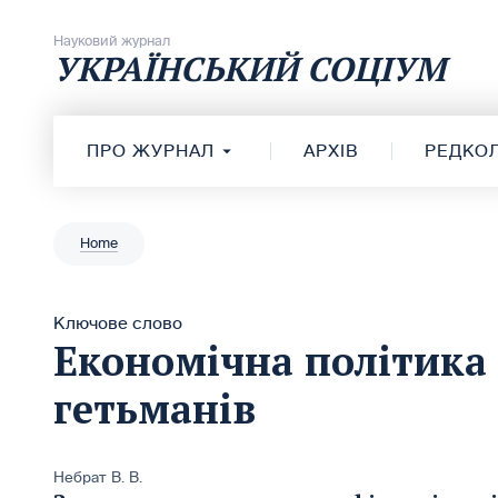
Перейти до вмісту
Науковий журнал
УКРАЇНСЬКИЙ СОЦІУМ
ПРО ЖУРНАЛ
АРХІВ
РЕДКОЛ
Home
Ключове слово
Економічна політика
гетьманів
Небрат В. В.