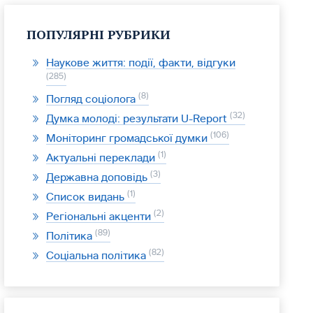
ПОПУЛЯРНІ РУБРИКИ
Наукове життя: події, факти, відгуки
285
8
Погляд соціолога
32
Думка молоді: результати U-Report
106
Моніторинг громадської думки
1
Актуальні переклади
3
Державна доповідь
1
Список видань
2
Регіональні акценти
89
Політика
82
Соціальна політика