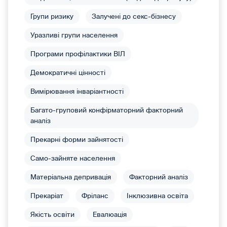
Групи ризику
Залучені до секс-бізнесу
Уразливі групи населення
Програми профілактики ВІЛ
Демократичні цінності
Вимірювання інваріантності
Багато-груповий конфірматорний факторний
аналіз
Прекарні форми зайнятості
Само-зайняте населення
Матеріальна депривація
Факторний аналіз
Прекаріат
Фріланс
Інклюзивна освіта
Якість освіти
Евалюація