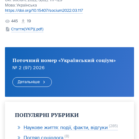
Ukr. socìum, 2022, 3(82): 117-129
Мова:
Українська
https://doi.org/10.15407/socium2022.03.117
445
19
Стаття(УКР)(.pdf)
Поточний номер «Український соціум»
№ 2 (97) 2026
Детальніше
ПОПУЛЯРНІ РУБРИКИ
285
Наукове життя: події, факти, відгуки
8
Погляд соціолога