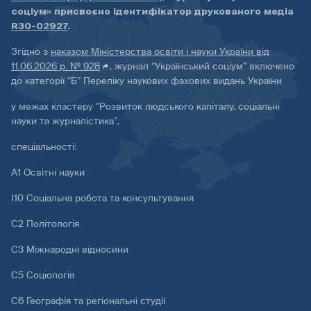
соціум» присвоєно ідентифікатор друкованого медіа
R30-02927
.
Згідно з
наказом Міністерства освіти і науки України від
11.06.2026 р. № 928
, журнал “Український соціум” включено
до категорії “Б” Переліку наукових фахових видань України
у межах кластеру “Розвиток людського капіталу, соціальні
науки та журналістика”,
спеціальності:
А1 Освітні науки
І10 Соціальна робота та консультування
С2 Політологія
С3 Міжнародні відносини
С5 Соціологія
С6 Географія та регіональні студії