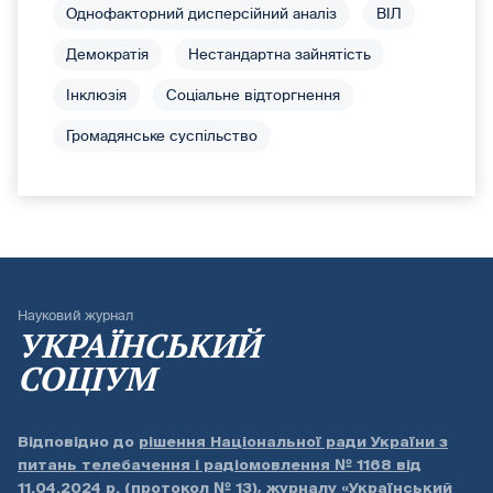
Однофакторний дисперсійний аналіз
ВІЛ
Демократія
Нестандартна зайнятість
Інклюзія
Соціальне відторгнення
Громадянське суспільство
Науковий журнал
УКРАЇНСЬКИЙ
СОЦІУМ
Відповідно до
рішення Національної ради України з
питань телебачення і радіомовлення № 1168 від
11.04.2024 р. (протокол № 13)
, журналу «Український