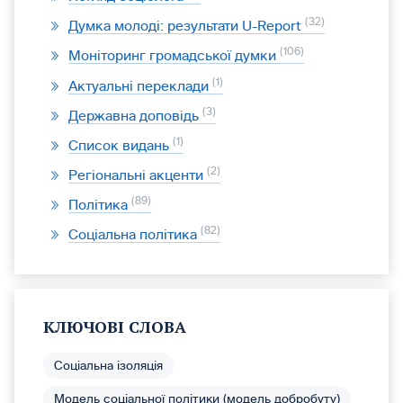
32
Думка молоді: результати U-Report
106
Моніторинг громадської думки
1
Актуальні переклади
3
Державна доповідь
1
Список видань
2
Регіональні акценти
89
Політика
82
Соціальна політика
КЛЮЧОВІ СЛОВА
Соціальна ізоляція
Модель соціальної політики (модель добробуту)