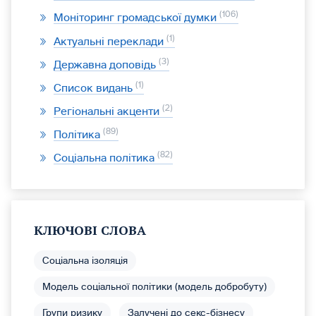
106
Моніторинг громадської думки
1
Актуальні переклади
3
Державна доповідь
1
Список видань
2
Регіональні акценти
89
Політика
82
Соціальна політика
КЛЮЧОВІ СЛОВА
Соціальна ізоляція
Модель соціальної політики (модель добробуту)
Групи ризику
Залучені до секс-бізнесу