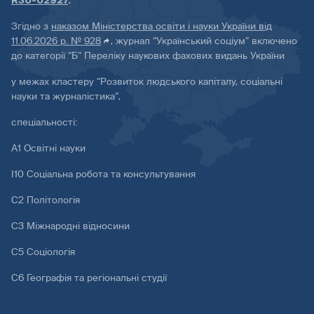
R30-02927
.
Згідно з
наказом Міністерства освіти і науки України від
11.06.2026 р. № 928
, журнал “Український соціум” включено
до категорії “Б” Переліку наукових фахових видань України
у межах кластеру “Розвиток людського капіталу, соціальні
науки та журналістика”,
спеціальності:
А1 Освітні науки
І10 Соціальна робота та консультування
С2 Політологія
С3 Міжнародні відносини
С5 Соціологія
С6 Географія та регіональні студії