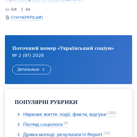
641
84
Стаття(УКР)(.pdf)
Поточний номер «Український соціум»
№ 2 (97) 2026
Детальніше
ПОПУЛЯРНІ РУБРИКИ
285
Наукове життя: події, факти, відгуки
8
Погляд соціолога
32
Думка молоді: результати U-Report