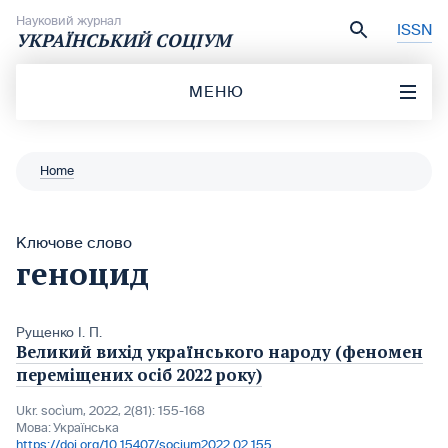
Перейти до вмісту
Науковий журнал
ISSN
УКРАЇНСЬКИЙ СОЦІУМ
МЕНЮ
Home
Ключове слово
геноцид
Рущенко І. П.
Великий вихід українського народу (феномен
переміщених осіб 2022 року)
Ukr. socìum, 2022, 2(81): 155-168
Мова:
Українська
https://doi.org/10.15407/socium2022.02.155