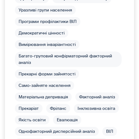
Уразливі групи населення
Програми профілактики ВІЛ
Демократичні цінності
Вимірювання інваріантності
Багато-груповий конфірматорний факторний
аналіз
Прекарні форми зайнятості
Само-зайняте населення
Матеріальна депривація
Факторний аналіз
Прекаріат
Фріланс
Інклюзивна освіта
Якість освіти
Евалюація
Однофакторний дисперсійний аналіз
ВІЛ