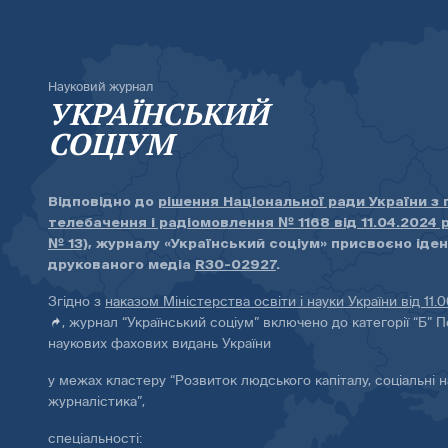
Науковий журнал
УКРАЇНСЬКИЙ
СОЦІУМ
Відповідно до
рішення Національної ради України з
телебачення і радіомовлення № 1168 від 11.04.2024 
№ 13)
, журналу «Український соціум» присвоєно іде
друкованого медіа
R30-02927
.
Згідно з
наказом Міністерства освіти і науки України від 11.
, журнал “Український соціум” включено до категорії “Б” П
наукових фахових видань України
у межах кластеру “Розвиток людського капіталу, соціальні н
журналістика”,
спеціальності: