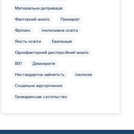
Матеріальна депривація
Факторний аналіз
Прекаріат
Фріланс
Інклюзивна освіта
Якість освіти
Евалюація
Однофакторний дисперсійний аналіз
ВІЛ
Демократія
Нестандартна зайнятість
Інклюзія
Соціальне відторгнення
Громадянське суспільство