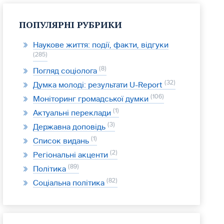
ПОПУЛЯРНІ РУБРИКИ
Наукове життя: події, факти, відгуки
285
8
Погляд соціолога
32
Думка молоді: результати U-Report
106
Моніторинг громадської думки
1
Актуальні переклади
3
Державна доповідь
1
Список видань
2
Регіональні акценти
89
Політика
82
Соціальна політика