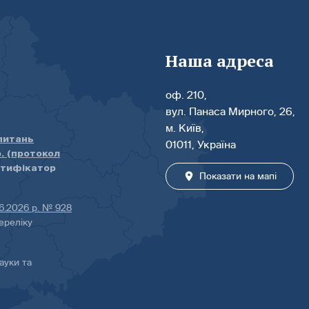
Наша адреса
оф. 210,
вул. Панаса Мирного, 26,
м. Київ,
 питань
01011, Україна
р. (протокол
нтифікатор
Показати на мапі
06.2026 р. № 928
ереліку
ауки та