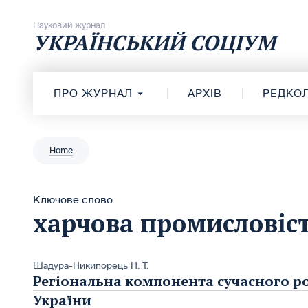
Перейти до вмісту
Науковий журнал
УКРАЇНСЬКИЙ СОЦІУМ
ПРО ЖУРНАЛ
АРХІВ
РЕДКОЛ
Home
Ключове слово
харчова промисловіс
Шадура-Никипорець Н. Т.
Регіональна компонента сучасного р
України