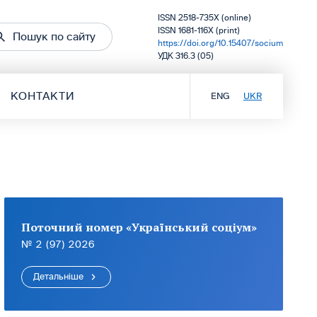
ISSN 2518-735X (online)
ISSN 1681-116X (print)
Пошук по сайту
https://doi.org/10.15407/socium
УДК 316.3 (05)
КОНТАКТИ
ENG
UKR
Поточний номер «Український соціум»
№ 2 (97) 2026
Детальніше