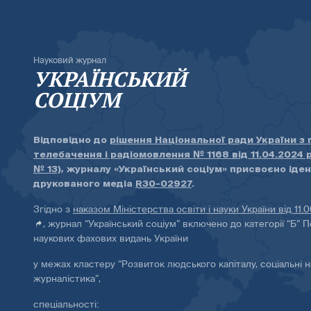
Науковий журнал
УКРАЇНСЬКИЙ
СОЦІУМ
Відповідно до
рішення Національної ради України з
телебачення і радіомовлення № 1168 від 11.04.2024 
№ 13)
, журналу «Український соціум» присвоєно іде
друкованого медіа
R30-02927
.
Згідно з
наказом Міністерства освіти і науки України від 11.
, журнал “Український соціум” включено до категорії “Б” П
наукових фахових видань України
у межах кластеру “Розвиток людського капіталу, соціальні н
журналістика”,
спеціальності: