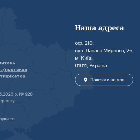
Наша адреса
оф. 210,
вул. Панаса Мирного, 26,
м. Київ,
 питань
01011, Україна
р. (протокол
нтифікатор
Показати на мапі
06.2026 р. № 928
ереліку
ауки та