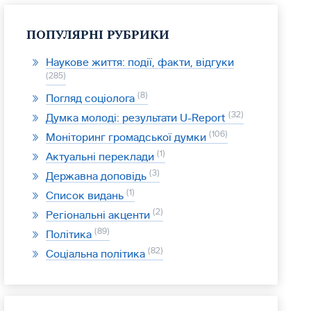
ПОПУЛЯРНІ РУБРИКИ
Наукове життя: події, факти, відгуки
285
8
Погляд соціолога
32
Думка молоді: результати U-Report
106
Моніторинг громадської думки
1
Актуальні переклади
3
Державна доповідь
1
Список видань
2
Регіональні акценти
89
Політика
82
Соціальна політика