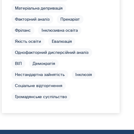
Матеріальна депривація
Факторний аналіз
Прекаріат
Фріланс
Інклюзивна освіта
Якість освіти
Евалюація
Однофакторний дисперсійний аналіз
ВІЛ
Демократія
Нестандартна зайнятість
Інклюзія
Соціальне відторгнення
Громадянське суспільство