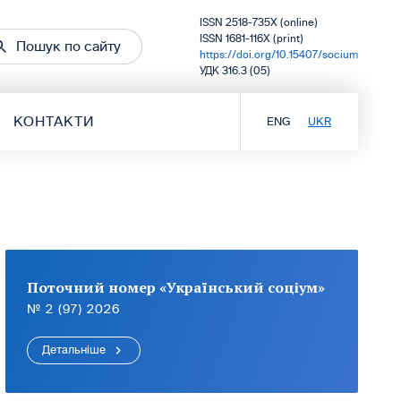
ISSN 2518-735X (online)
ISSN 1681-116X (print)
Пошук по сайту
https://doi.org/10.15407/socium
УДК 316.3 (05)
КОНТАКТИ
ENG
UKR
Поточний номер «Український соціум»
№ 2 (97) 2026
Детальніше