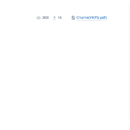
368
14
Стаття(УКР)(.pdf)