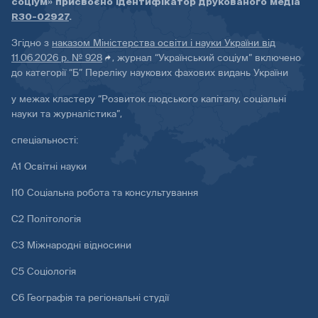
соціум» присвоєно ідентифікатор друкованого медіа
R30-02927
.
Згідно з
наказом Міністерства освіти і науки України від
11.06.2026 р. № 928
, журнал “Український соціум” включено
до категорії “Б” Переліку наукових фахових видань України
у межах кластеру “Розвиток людського капіталу, соціальні
науки та журналістика”,
спеціальності:
А1 Освітні науки
І10 Соціальна робота та консультування
С2 Політологія
С3 Міжнародні відносини
С5 Соціологія
С6 Географія та регіональні студії