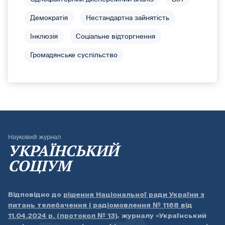
Демократія
Нестандартна зайнятість
Інклюзія
Соціальне відторгнення
Громадянське суспільство
Науковий журнал
УКРАЇНСЬКИЙ
СОЦІУМ
Відповідно до
рішення Національної ради України з
питань телебачення і радіомовлення № 1168 від
11.04.2024 р. (протокол № 13)
, журналу «Український