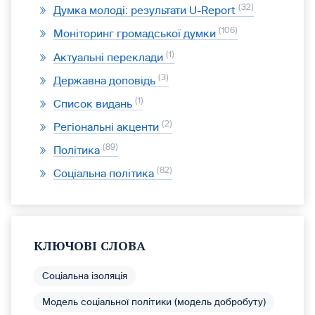
32
Думка молоді: результати U-Report
106
Моніторинг громадської думки
1
Актуальні переклади
3
Державна доповідь
1
Список видань
2
Регіональні акценти
89
Політика
82
Соціальна політика
КЛЮЧОВІ СЛОВА
Соціальна ізоляція
Модель соціальної політики (модель добробуту)