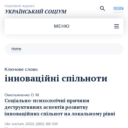
Перейти до вмісту
Науковий журнал
ISSN
УКРАЇНСЬКИЙ СОЦІУМ
МЕНЮ
Home
Ключове слово
інноваційні спільноти
Омельяненко О. М.
Соціально-психологічні причини
деструктивних аспектів розвитку
інноваційних спільнот на локальному рівні
Ukr. socìum, 2023, 2(85): 88-105