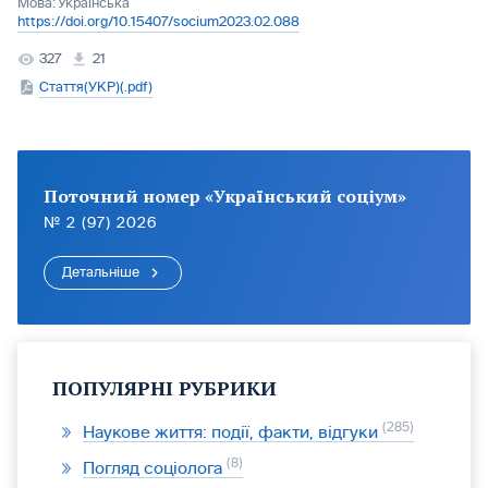
Мова:
Українська
https://doi.org/10.15407/socium2023.02.088
327
21
Стаття(УКР)(.pdf)
Поточний номер «Український соціум»
№ 2 (97) 2026
Детальніше
ПОПУЛЯРНІ РУБРИКИ
285
Наукове життя: події, факти, відгуки
8
Погляд соціолога