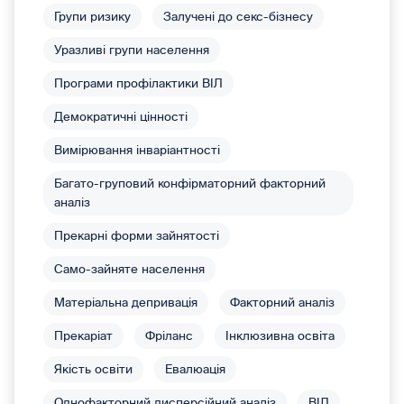
Групи ризику
Залучені до секс-бізнесу
Уразливі групи населення
Програми профілактики ВІЛ
Демократичні цінності
Вимірювання інваріантності
Багато-груповий конфірматорний факторний
аналіз
Прекарні форми зайнятості
Само-зайняте населення
Матеріальна депривація
Факторний аналіз
Прекаріат
Фріланс
Інклюзивна освіта
Якість освіти
Евалюація
Однофакторний дисперсійний аналіз
ВІЛ