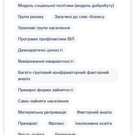
Модель соціальної політики (модель добробуту)
Групи ризику
Залучені до секс-бізнесу
Уразливі групи населення
Програми профілактики ВІЛ
Демократичні цінності
Вимірювання інваріантності
Багато-груповий конфірматорний факторний
аналіз
Прекарні форми зайнятості
Само-зайняте населення
Матеріальна депривація
Факторний аналіз
Прекаріат
Фріланс
Інклюзивна освіта
Якість освіти
Евалюація