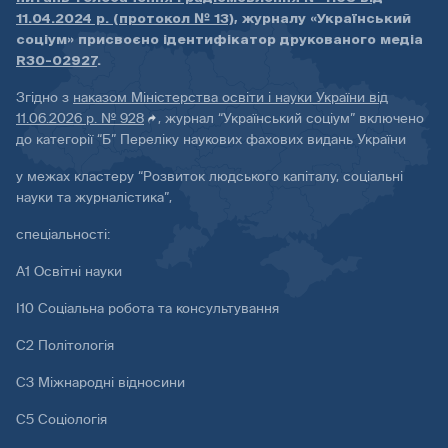
11.04.2024 р. (протокол № 13)
, журналу «Український
соціум» присвоєно ідентифікатор друкованого медіа
R30-02927
.
Згідно з
наказом Міністерства освіти і науки України від
11.06.2026 р. № 928
, журнал “Український соціум” включено
до категорії “Б” Переліку наукових фахових видань України
у межах кластеру “Розвиток людського капіталу, соціальні
науки та журналістика”,
спеціальності:
А1 Освітні науки
І10 Соціальна робота та консультування
С2 Політологія
С3 Міжнародні відносини
С5 Соціологія