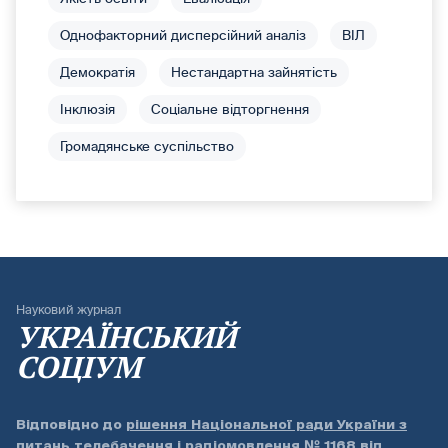
Однофакторний дисперсійний аналіз
ВІЛ
Демократія
Нестандартна зайнятість
Інклюзія
Соціальне відторгнення
Громадянське суспільство
Науковий журнал
УКРАЇНСЬКИЙ
СОЦІУМ
Відповідно до
рішення Національної ради України з
питань телебачення і радіомовлення № 1168 від