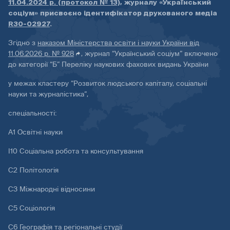
11.04.2024 р. (протокол № 13)
, журналу «Український
соціум» присвоєно ідентифікатор друкованого медіа
R30-02927
.
Згідно з
наказом Міністерства освіти і науки України від
11.06.2026 р. № 928
, журнал “Український соціум” включено
до категорії “Б” Переліку наукових фахових видань України
у межах кластеру “Розвиток людського капіталу, соціальні
науки та журналістика”,
спеціальності:
А1 Освітні науки
І10 Соціальна робота та консультування
С2 Політологія
С3 Міжнародні відносини
С5 Соціологія
С6 Географія та регіональні студії