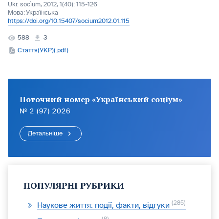
Ukr. socìum, 2012, 1(40): 115-126
Мова:
Українська
https://doi.org/10.15407/socium2012.01.115
588
3
Стаття(УКР)(.pdf)
Поточний номер «Український соціум»
№ 2 (97) 2026
Детальніше
ПОПУЛЯРНІ РУБРИКИ
285
Наукове життя: події, факти, відгуки