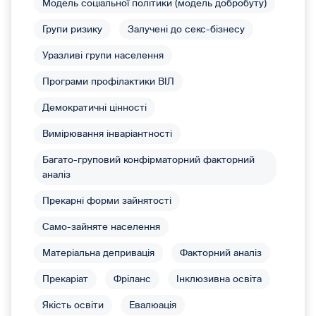
Модель соціальної політики (модель добробуту)
Групи ризику
Залучені до секс-бізнесу
Уразливі групи населення
Програми профілактики ВІЛ
Демократичні цінності
Вимірювання інваріантності
Багато-груповий конфірматорний факторний
аналіз
Прекарні форми зайнятості
Само-зайняте населення
Матеріальна депривація
Факторний аналіз
Прекаріат
Фріланс
Інклюзивна освіта
Якість освіти
Евалюація