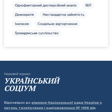
Однофакторний дисперсійний аналіз
ВІЛ
Демократія
Нестандартна зайнятість
Інклюзія
Соціальне відторгнення
Громадянське суспільство
Науковий журнал
УКРАЇНСЬКИЙ
СОЦІУМ
Відповідно до
рішення Національної ради України з
питань телебачення і радіомовлення № 1168 від