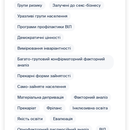
Групи ризику
Залучені до секс-бізнесу
Уразливі групи населення
Програми профілактики ВІЛ
Демократичні цінності
Вимірювання інваріантності
Багато-груповий конфірматорний факторний
аналіз
Прекарні форми зайнятості
Само-зайняте населення
Матеріальна депривація
Факторний аналіз
Прекаріат
Фріланс
Інклюзивна освіта
Якість освіти
Евалюація
Однофакторний дисперсійний аналіз
ВІЛ