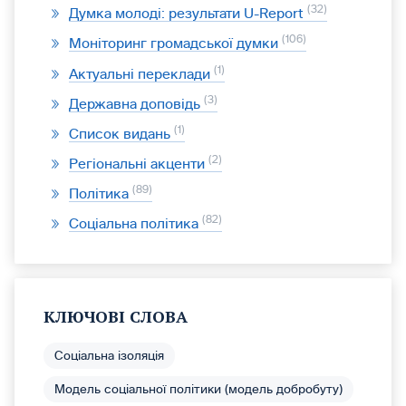
32
Думка молоді: результати U-Report
106
Моніторинг громадської думки
1
Актуальні переклади
3
Державна доповідь
1
Список видань
2
Регіональні акценти
89
Політика
82
Соціальна політика
КЛЮЧОВІ СЛОВА
Соціальна ізоляція
Модель соціальної політики (модель добробуту)