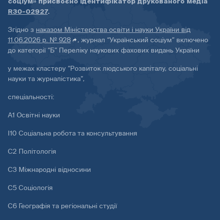
соціум» присвоєно ідентифікатор друкованого медіа
R30-02927
.
Згідно з
наказом Міністерства освіти і науки України від
11.06.2026 р. № 928
, журнал “Український соціум” включено
до категорії “Б” Переліку наукових фахових видань України
у межах кластеру “Розвиток людського капіталу, соціальні
науки та журналістика”,
спеціальності:
А1 Освітні науки
І10 Соціальна робота та консультування
С2 Політологія
С3 Міжнародні відносини
С5 Соціологія
С6 Географія та регіональні студії