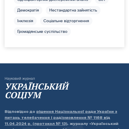
Демократія
Нестандартна зайнятість
Інклюзія
Соціальне відторгнення
Громадянське суспільство
Науковий журнал
УКРАЇНСЬКИЙ
СОЦІУМ
Відповідно до
рішення Національної ради України з
питань телебачення і радіомовлення № 1168 від
11.04.2024 р. (протокол № 13)
, журналу «Український