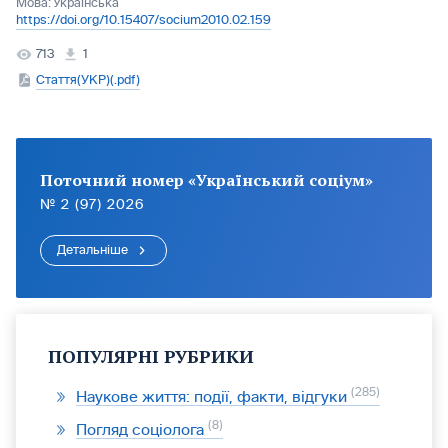
Мова:
Українська
https://doi.org/10.15407/socium2010.02.159
713
1
Стаття(УКР)(.pdf)
Поточний номер «Український соціум»
№ 2 (97) 2026
Детальніше
ПОПУЛЯРНІ РУБРИКИ
285
Наукове життя: події, факти, відгуки
8
Погляд соціолога