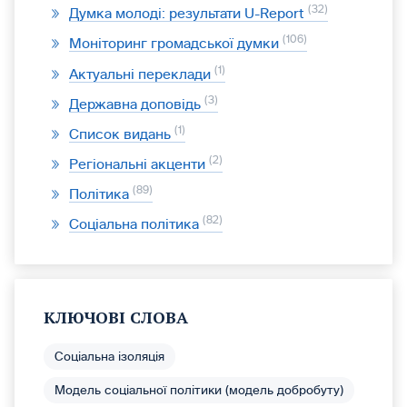
32
Думка молоді: результати U-Report
106
Моніторинг громадської думки
1
Актуальні переклади
3
Державна доповідь
1
Список видань
2
Регіональні акценти
89
Політика
82
Соціальна політика
КЛЮЧОВІ СЛОВА
Соціальна ізоляція
Модель соціальної політики (модель добробуту)