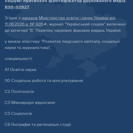
соціум» присвоєно ідентифікатор друкованого медіа
R30-02927
.
Згідно з
наказом Міністерства освіти і науки України від
11.06.2026 р. № 928
, журнал “Український соціум” включено
до категорії “Б” Переліку наукових фахових видань України
у межах кластеру “Розвиток людського капіталу, соціальні
науки та журналістика”,
спеціальності:
А1 Освітні науки
І10 Соціальна робота та консультування
С2 Політологія
С3 Міжнародні відносини
С5 Соціологія
С6 Географія та регіональні студії