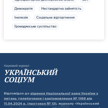
Демократія
Нестандартна зайнятість
Інклюзія
Соціальне відторгнення
Громадянське суспільство
Науковий журнал
УКРАЇНСЬКИЙ
СОЦІУМ
Відповідно до
рішення Національної ради України з
питань телебачення і радіомовлення № 1168 від
11.04.2024 р. (протокол № 13)
, журналу «Український