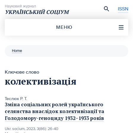
Перейти до вмісту
Науковий журнал
ISSN
УКРАЇНСЬКИЙ СОЦІУМ
МЕНЮ
Home
Ключове слово
колективізація
Теслюк Р. Т.
Зміна соціальних ролей українського
селянства внаслідок колективізації та
Голодомору-геноциду 1932–1933 років
Ukr. socìum, 2023, 3(86): 26-40