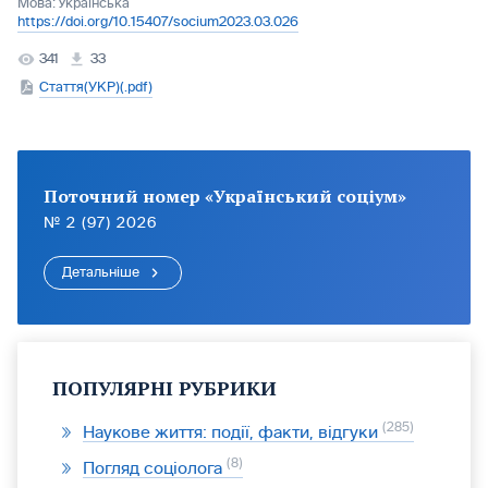
Мова:
Українська
https://doi.org/10.15407/socium2023.03.026
341
33
Стаття(УКР)(.pdf)
Поточний номер «Український соціум»
№ 2 (97) 2026
Детальніше
ПОПУЛЯРНІ РУБРИКИ
285
Наукове життя: події, факти, відгуки
8
Погляд соціолога