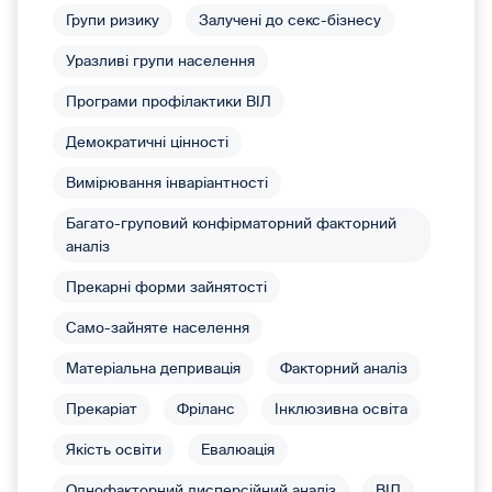
Групи ризику
Залучені до секс-бізнесу
Уразливі групи населення
Програми профілактики ВІЛ
Демократичні цінності
Вимірювання інваріантності
Багато-груповий конфірматорний факторний
аналіз
Прекарні форми зайнятості
Само-зайняте населення
Матеріальна депривація
Факторний аналіз
Прекаріат
Фріланс
Інклюзивна освіта
Якість освіти
Евалюація
Однофакторний дисперсійний аналіз
ВІЛ