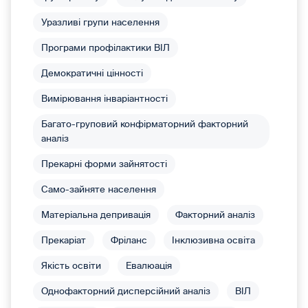
Уразливі групи населення
Програми профілактики ВІЛ
Демократичні цінності
Вимірювання інваріантності
Багато-груповий конфірматорний факторний
аналіз
Прекарні форми зайнятості
Само-зайняте населення
Матеріальна депривація
Факторний аналіз
Прекаріат
Фріланс
Інклюзивна освіта
Якість освіти
Евалюація
Однофакторний дисперсійний аналіз
ВІЛ