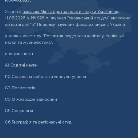
R30-02927
.
Згідно з
наказом Міністерства освіти і науки України від
11.06.2026 р. № 928
, журнал “Український соціум” включено
до категорії “Б” Переліку наукових фахових видань України
у межах кластеру “Розвиток людського капіталу, соціальні
науки та журналістика”,
спеціальності:
А1 Освітні науки
І10 Соціальна робота та консультування
С2 Політологія
С3 Міжнародні відносини
С5 Соціологія
С6 Географія та регіональні студії