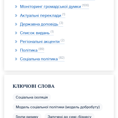
106
Моніторинг громадської думки
1
Актуальні переклади
3
Державна доповідь
1
Список видань
2
Регіональні акценти
89
Політика
82
Соціальна політика
КЛЮЧОВІ СЛОВА
Соціальна ізоляція
Модель соціальної політики (модель добробуту)
Групи ризику
Залучені до секс-бізнесу