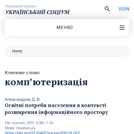
Перейти до вмісту
Науковий журнал
ISSN
УКРАЇНСЬКИЙ СОЦІУМ
МЕНЮ
Home
Ключове слово
комп’ютеризація
Александров Д. В.
Освітні потреби населення в контексті
розширення інформаційного простору
Ukr. socìum, 2011, 1(36): 7-14
Мова:
Українська
https://doi.org/10.15407/socium2011.01.007