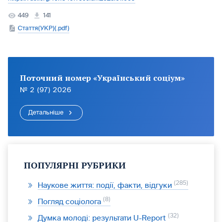
449
141
Стаття(УКР)(.pdf)
Поточний номер «Український соціум»
№ 2 (97) 2026
Детальніше
ПОПУЛЯРНІ РУБРИКИ
285
Наукове життя: події, факти, відгуки
8
Погляд соціолога
32
Думка молоді: результати U-Report