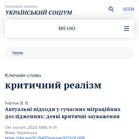
Перейти до вмісту
Науковий журнал
ISSN
УКРАЇНСЬКИЙ СОЦІУМ
МЕНЮ
Home
Ключове слово
критичний реалізм
Гнатюк В. В.
Актуальні підходи у сучасних міграційних
дослідженнях: деякі критичні зауваження
Ukr. socìum, 2023, 1(84): 9-31
Мова:
Українська
https://doi.org/10.15407/socium2023.01.009