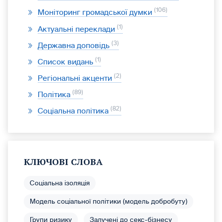
106
Моніторинг громадської думки
1
Актуальні переклади
3
Державна доповідь
1
Список видань
2
Регіональні акценти
89
Політика
82
Соціальна політика
КЛЮЧОВІ СЛОВА
Соціальна ізоляція
Модель соціальної політики (модель добробуту)
Групи ризику
Залучені до секс-бізнесу