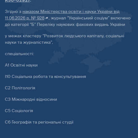
R30-02927
.
Згідно з
наказом Міністерства освіти і науки України від
11.06.2026 р. № 928
, журнал “Український соціум” включено
до категорії “Б” Переліку наукових фахових видань України
у межах кластеру “Розвиток людського капіталу, соціальні
науки та журналістика”,
спеціальності:
А1 Освітні науки
І10 Соціальна робота та консультування
С2 Політологія
С3 Міжнародні відносини
С5 Соціологія
С6 Географія та регіональні студії