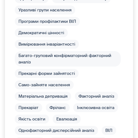
Уразливі групи населення
Програми профілактики ВІЛ
Демократичні цінності
Вимірювання інваріантності
Багато-груповий конфірматорний факторний
аналіз
Прекарні форми зайнятості
Само-зайняте населення
Матеріальна депривація
Факторний аналіз
Прекаріат
Фріланс
Інклюзивна освіта
Якість освіти
Евалюація
Однофакторний дисперсійний аналіз
ВІЛ