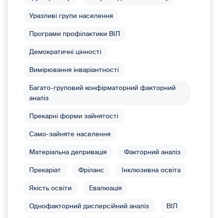
Уразливі групи населення
Програми профілактики ВІЛ
Демократичні цінності
Вимірювання інваріантності
Багато-груповий конфірматорний факторний
аналіз
Прекарні форми зайнятості
Само-зайняте населення
Матеріальна депривація
Факторний аналіз
Прекаріат
Фріланс
Інклюзивна освіта
Якість освіти
Евалюація
Однофакторний дисперсійний аналіз
ВІЛ