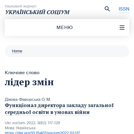
Перейти до вмісту
Науковий журнал
ISSN
УКРАЇНСЬКИЙ СОЦІУМ
МЕНЮ
Home
Ключове слово
лідер змін
Дікова-Фаворська О. М.
Функціонал директора закладу загальної
середньої освіти в умовах війни
Ukr. socìum, 2022, 3(82): 117-129
Мова:
Українська
https://doi.org/10.15407/socium2022.03.117