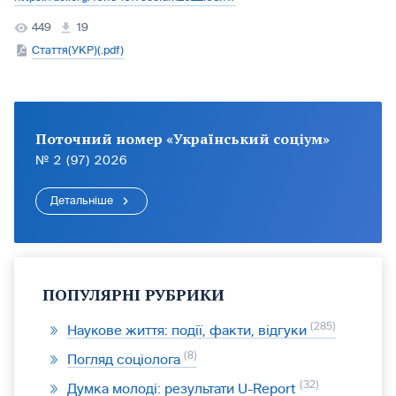
449
19
Стаття(УКР)(.pdf)
Поточний номер «Український соціум»
№ 2 (97) 2026
Детальніше
ПОПУЛЯРНІ РУБРИКИ
285
Наукове життя: події, факти, відгуки
8
Погляд соціолога
32
Думка молоді: результати U-Report