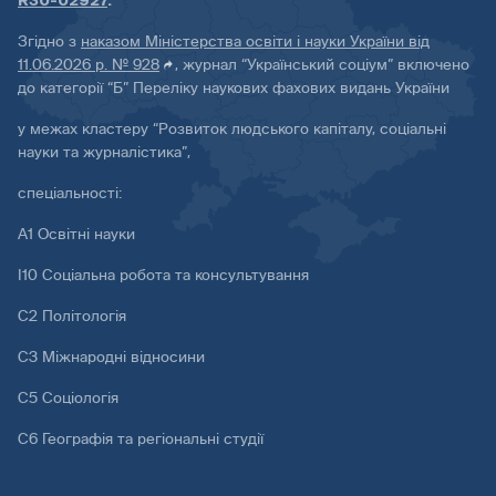
R30-02927
.
Згідно з
наказом Міністерства освіти і науки України від
11.06.2026 р. № 928
, журнал “Український соціум” включено
до категорії “Б” Переліку наукових фахових видань України
у межах кластеру “Розвиток людського капіталу, соціальні
науки та журналістика”,
спеціальності:
А1 Освітні науки
І10 Соціальна робота та консультування
С2 Політологія
С3 Міжнародні відносини
С5 Соціологія
С6 Географія та регіональні студії