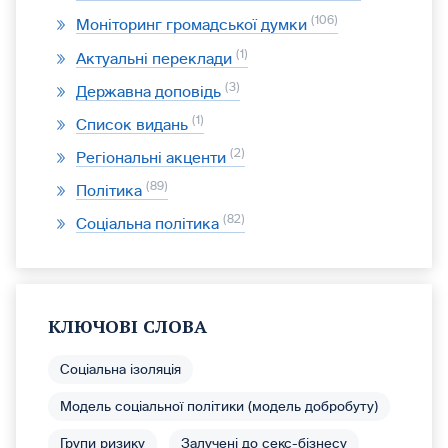
106
Моніторинг громадської думки
1
Актуальні переклади
3
Державна доповідь
1
Список видань
2
Регіональні акценти
89
Політика
82
Соціальна політика
КЛЮЧОВІ СЛОВА
Соціальна ізоляція
Модель соціальної політики (модель добробуту)
Групи ризику
Залучені до секс-бізнесу