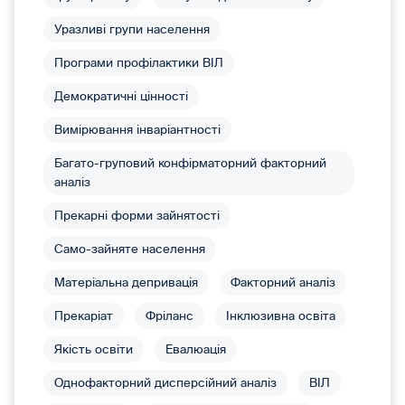
Уразливі групи населення
Програми профілактики ВІЛ
Демократичні цінності
Вимірювання інваріантності
Багато-груповий конфірматорний факторний
аналіз
Прекарні форми зайнятості
Само-зайняте населення
Матеріальна депривація
Факторний аналіз
Прекаріат
Фріланс
Інклюзивна освіта
Якість освіти
Евалюація
Однофакторний дисперсійний аналіз
ВІЛ