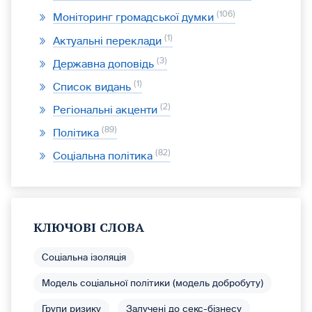
106
Моніторинг громадської думки
1
Актуальні переклади
3
Державна доповідь
1
Список видань
2
Регіональні акценти
89
Політика
82
Соціальна політика
КЛЮЧОВІ СЛОВА
Соціальна ізоляція
Модель соціальної політики (модель добробуту)
Групи ризику
Залучені до секс-бізнесу