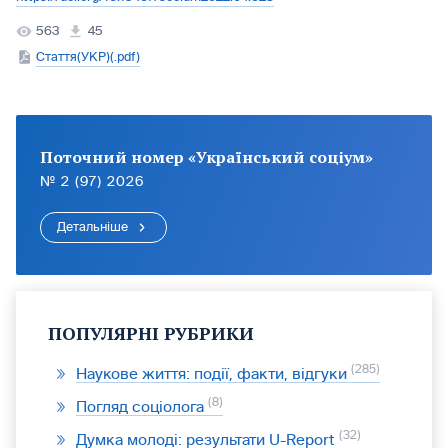
563
45
Стаття(УКР)(.pdf)
Поточний номер «Український соціум»
№ 2 (97) 2026
Детальніше
ПОПУЛЯРНІ РУБРИКИ
285
Наукове життя: події, факти, відгуки
8
Погляд соціолога
32
Думка молоді: результати U-Report