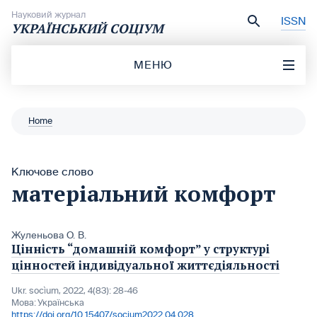
Перейти до вмісту
Науковий журнал
ISSN
УКРАЇНСЬКИЙ СОЦІУМ
МЕНЮ
Home
Ключове слово
матеріальний комфорт
Жуленьова О. В.
Цінність “домашній комфорт” у структурі
цінностей індивідуальної життєдіяльності
Ukr. socìum, 2022, 4(83): 28-46
Мова:
Українська
https://doi.org/10.15407/socium2022.04.028