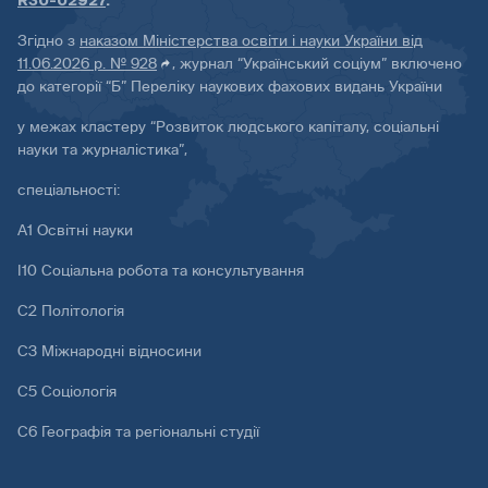
R30-02927
.
Згідно з
наказом Міністерства освіти і науки України від
11.06.2026 р. № 928
, журнал “Український соціум” включено
до категорії “Б” Переліку наукових фахових видань України
у межах кластеру “Розвиток людського капіталу, соціальні
науки та журналістика”,
спеціальності:
А1 Освітні науки
І10 Соціальна робота та консультування
С2 Політологія
С3 Міжнародні відносини
С5 Соціологія
С6 Географія та регіональні студії