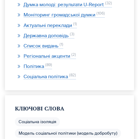
32
Думка молоді: результати U-Report
106
Моніторинг громадської думки
1
Актуальні переклади
3
Державна доповідь
1
Список видань
2
Регіональні акценти
89
Політика
82
Соціальна політика
КЛЮЧОВІ СЛОВА
Соціальна ізоляція
Модель соціальної політики (модель добробуту)