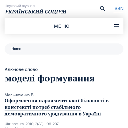
Перейти до вмісту
Науковий журнал
ISSN
УКРАЇНСЬКИЙ СОЦІУМ
МЕНЮ
Home
Ключове слово
моделі формування
Мельниченко В. І.
Оформлення парламентської більшості в
констексті потреб стабільного
демократичного урядування в Україні
Ukr. socìum, 2010, 2(33): 196-207