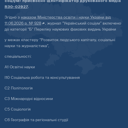
соціум» присвоєно ідентифікатор друкованого медіа
R30-02927
.
Згідно з
наказом Міністерства освіти і науки України від
11.06.2026 р. № 928
, журнал “Український соціум” включено
до категорії “Б” Переліку наукових фахових видань України
у межах кластеру “Розвиток людського капіталу, соціальні
науки та журналістика”,
спеціальності:
А1 Освітні науки
І10 Соціальна робота та консультування
С2 Політологія
С3 Міжнародні відносини
С5 Соціологія
С6 Географія та регіональні студії