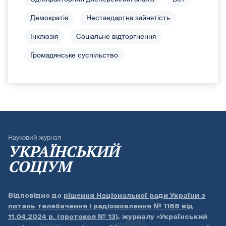
Демократія
Нестандартна зайнятість
Інклюзія
Соціальне відторгнення
Громадянське суспільство
Науковий журнал
УКРАЇНСЬКИЙ
СОЦІУМ
Відповідно до
рішення Національної ради України з
питань телебачення і радіомовлення № 1168 від
11.04.2024 р. (протокол № 13)
, журналу «Український