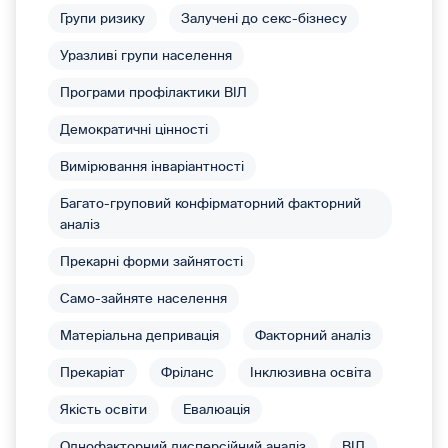
Групи ризику
Залучені до секс-бізнесу
Уразливі групи населення
Програми профілактики ВІЛ
Демократичні цінності
Вимірювання інваріантності
Багато-груповий конфірматорний факторний
аналіз
Прекарні форми зайнятості
Само-зайняте населення
Матеріальна депривація
Факторний аналіз
Прекаріат
Фріланс
Інклюзивна освіта
Якість освіти
Евалюація
Однофакторний дисперсійний аналіз
ВІЛ