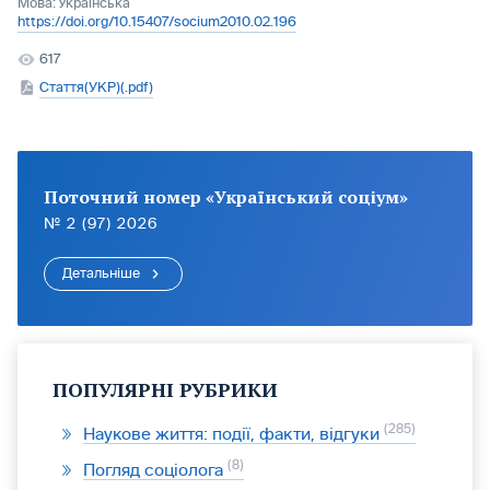
Мова:
Українська
https://doi.org/10.15407/socium2010.02.196
617
Стаття(УКР)(.pdf)
Поточний номер «Український соціум»
№ 2 (97) 2026
Детальніше
ПОПУЛЯРНІ РУБРИКИ
285
Наукове життя: події, факти, відгуки
8
Погляд соціолога