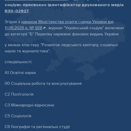
соціум» присвоєно ідентифікатор друкованого медіа
R30-02927
.
Згідно з
наказом Міністерства освіти і науки України від
11.06.2026 р. № 928
, журнал “Український соціум” включено
до категорії “Б” Переліку наукових фахових видань України
у межах кластеру “Розвиток людського капіталу, соціальні
науки та журналістика”,
спеціальності:
А1 Освітні науки
І10 Соціальна робота та консультування
С2 Політологія
С3 Міжнародні відносини
С5 Соціологія
С6 Географія та регіональні студії