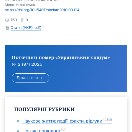
Ukr. socìum, 2010, 3(34): 124-132
Мова:
Українська
https://doi.org/10.15407/socium2010.03.124
769
8
Стаття(УКР)(.pdf)
Поточний номер «Український соціум»
№ 2 (97) 2026
Детальніше
ПОПУЛЯРНІ РУБРИКИ
285
Наукове життя: події, факти, відгуки
8
Погляд соціолога