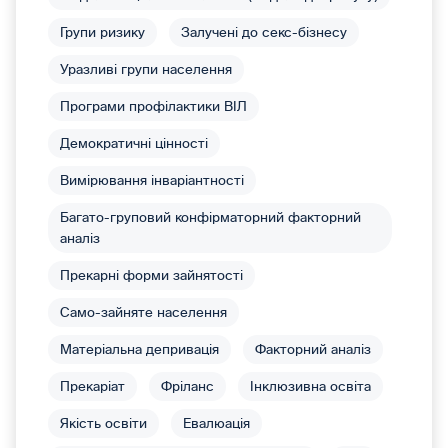
Групи ризику
Залучені до секс-бізнесу
Уразливі групи населення
Програми профілактики ВІЛ
Демократичні цінності
Вимірювання інваріантності
Багато-груповий конфірматорний факторний
аналіз
Прекарні форми зайнятості
Само-зайняте населення
Матеріальна депривація
Факторний аналіз
Прекаріат
Фріланс
Інклюзивна освіта
Якість освіти
Евалюація