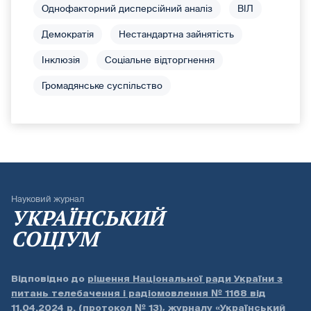
Однофакторний дисперсійний аналіз
ВІЛ
Демократія
Нестандартна зайнятість
Інклюзія
Соціальне відторгнення
Громадянське суспільство
Науковий журнал
УКРАЇНСЬКИЙ
СОЦІУМ
Відповідно до
рішення Національної ради України з
питань телебачення і радіомовлення № 1168 від
11.04.2024 р. (протокол № 13)
, журналу «Український