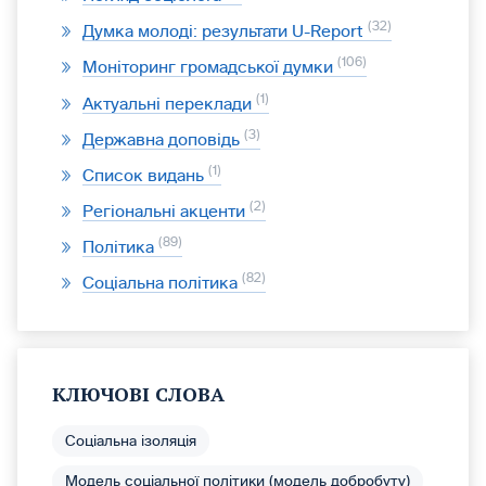
32
Думка молоді: результати U-Report
106
Моніторинг громадської думки
1
Актуальні переклади
3
Державна доповідь
1
Список видань
2
Регіональні акценти
89
Політика
82
Соціальна політика
КЛЮЧОВІ СЛОВА
Соціальна ізоляція
Модель соціальної політики (модель добробуту)